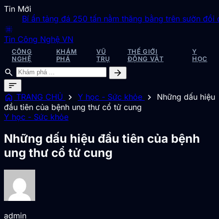
Tin Mới
Bí ẩn tảng đá 250 tấn nằm thăng bằng trên sườn đồi dốc
blur_on
Tin Công Nghệ VN
CÔNG
KHÁM
VŨ
THẾ GIỚI
Y
NGHỆ
PHÁ
TRỤ
ĐỘNG VẬT
HỌC
search
arrow_forward
sort
home
chevron_right
chevron_right
TRANG CHỦ
Y học - Sức khỏe
Những dấu hiệu
đầu tiên của bệnh ung thư cổ tử cung
Y học - Sức khỏe
Những dấu hiệu đầu tiên của bệnh
ung thư cổ tử cung
admin