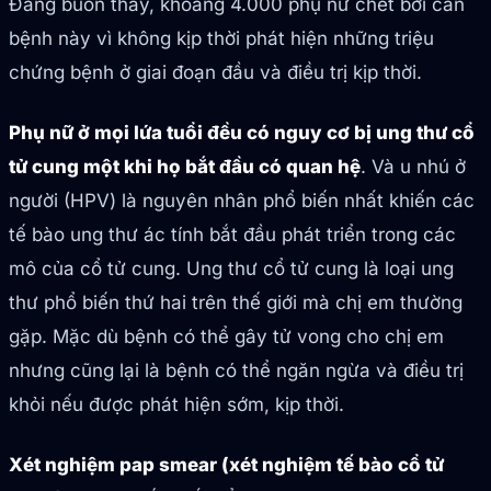
Đáng buồn thay, khoảng 4.000 phụ nữ chết bởi căn
bệnh này vì không kịp thời phát hiện những triệu
chứng bệnh ở giai đoạn đầu và điều trị kịp thời.
Phụ nữ ở mọi lứa tuổi đều có nguy cơ bị ung thư cổ
tử cung một khi họ bắt đầu có quan hệ
. Và u nhú ở
người (HPV) là nguyên nhân phổ biến nhất khiến các
tế bào ung thư ác tính bắt đầu phát triển trong các
mô của cổ tử cung. Ung thư cổ tử cung là loại ung
thư phổ biến thứ hai trên thế giới mà chị em thường
gặp. Mặc dù bệnh có thể gây tử vong cho chị em
nhưng cũng lại là bệnh có thể ngăn ngừa và điều trị
khỏi nếu được phát hiện sớm, kịp thời.
Xét nghiệm pap smear (xét nghiệm tế bào cổ tử