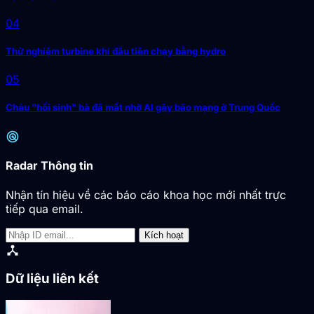
04
Thử nghiệm turbine khí đầu tiên chạy bằng hydro
05
Cháu "hồi sinh" bà đã mất nhờ AI gây bão mạng ở Trung Quốc
radar
Radar Thông tin
Nhận tín hiệu về các báo cáo khoa học mới nhất trực
tiếp qua email.
Kích hoạt
device_hub
Dữ liệu liên kết