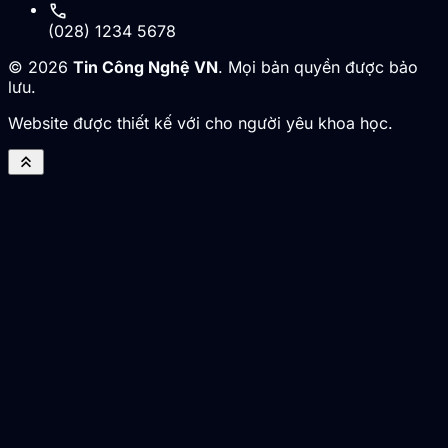
call
(028) 1234 5678
© 2026
Tin Công Nghệ VN
. Mọi bản quyền được bảo
lưu.
Website được thiết kế với cho người yêu khoa học.
keyboard_double_arrow_up