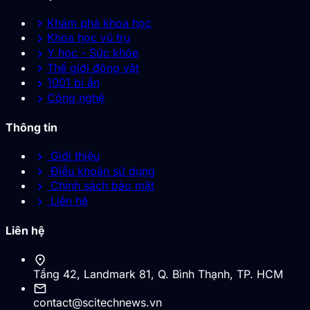
chevron_right
Khám phá khoa học
chevron_right
Khoa học vũ trụ
chevron_right
Y học - Sức khỏe
chevron_right
Thế giới động vật
chevron_right
1001 bí ẩn
chevron_right
Công nghệ
Thông tin
chevron_right
Giới thiệu
chevron_right
Điều khoản sử dụng
chevron_right
Chính sách bảo mật
chevron_right
Liên hệ
Liên hệ
location_on
Tầng 42, Landmark 81, Q. Bình Thạnh, TP. HCM
mail
contact@scitechnews.vn