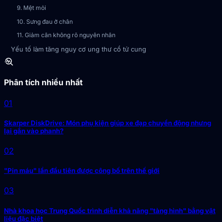
9. Mệt mỏi
10. Sưng đau ở chân
11. Giảm cân không rõ nguyên nhân
Yếu tố làm tăng nguy cơ ung thư cổ tử cung
troubleshoot
Phân tích nhiều nhất
01
Skarper DiskDrive: Món phụ kiện giúp xe đạp chuyển động nhưng
lại gắn vào phanh?
02
"Pin máu" lần đầu tiên được công bố trên thế giới
03
Nhà khoa học Trung Quốc trình diễn khả năng "tàng hình" bằng vật
liệu đặc biệt