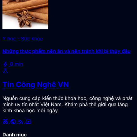
Y học - Sức khỏe
Những thực phẩm nên ăn và nên tránh khi bị thủy đậu
bolt
8 min
science
Tin Công Nghệ VN
Nguồn cung cấp kiến thức khoa học, công nghệ và phát
minh uy tín nhất Việt Nam. Khám phá thế giới qua lăng
kính khoa học mỗi ngày.
social_leaderboard
public
rss_feed
smart_display
Danh mục