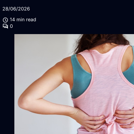
28/06/2026
schedule
14 min read
forum
0