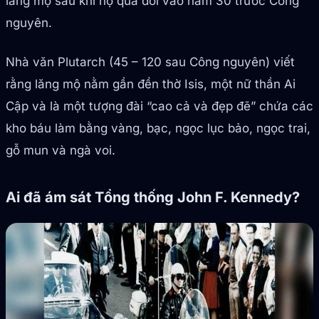
lăng mộ sau khi họ qua đời vào năm 30 trước Công
nguyên.
Nhà văn Plutarch (45 – 120 sau Công nguyên) viết
rằng lăng mộ nằm gần đền thờ Isis, một nữ thần Ai
Cập và là một tượng đài “cao cả và đẹp đẽ” chứa các
kho báu làm bằng vàng, bạc, ngọc lục bảo, ngọc trai,
gỗ mun và ngà voi.
Ai đã ám sát Tổng thống John F. Kennedy?