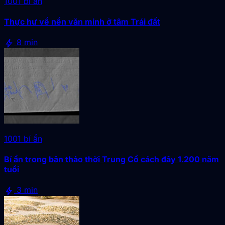
1001 bí ẩn
Thực hư về nền văn minh ở tâm Trái đất
bolt
8 min
1001 bí ẩn
Bí ẩn trong bản thảo thời Trung Cổ cách đây 1.200 năm
tuổi
bolt
3 min