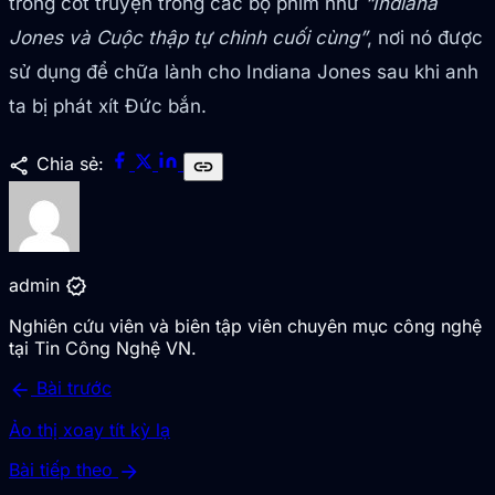
trong cốt truyện trong các bộ phim như
“Indiana
Jones và Cuộc thập tự chinh cuối cùng”
, nơi nó được
sử dụng để chữa lành cho Indiana Jones sau khi anh
ta bị phát xít Đức bắn.
share
Chia sẻ:
link
verified
admin
Nghiên cứu viên và biên tập viên chuyên mục công nghệ
tại Tin Công Nghệ VN.
arrow_back
Bài trước
Ảo thị xoay tít kỳ lạ
arrow_forward
Bài tiếp theo