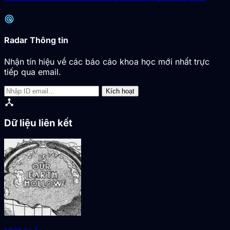
radar
Radar Thông tin
Nhận tín hiệu về các báo cáo khoa học mới nhất trực
tiếp qua email.
Kích hoạt
device_hub
Dữ liệu liên kết