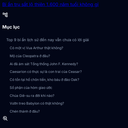
Bí ẩn trụ sắt lộ thiên 1.600 năm tuổi không gỉ
account_tree
Mục lục
Top 9 bí ẩn lịch sử đến nay vẫn chưa có lời giải
Có một vị Vua Arthur thật không?
Mộ của Cleopatra ở đâu?
Ai đã ám sát Tổng thống John F. Kennedy?
Caesarion có thực sự là con trai của Ceasar?
Có tồn tại hố chôn tiền, kho báu ở đảo Oak?
Số phận của hòm giao ước
Chúa Giê-su ra đời khi nào?
Vườn treo Babylon có thật không?
Chén thánh ở đâu?
troubleshoot