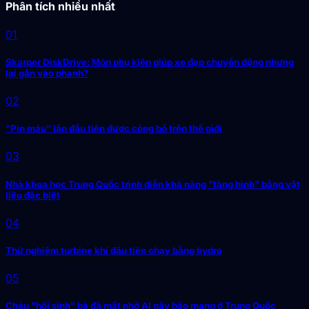
Phân tích nhiều nhất
01
Skarper DiskDrive: Món phụ kiện giúp xe đạp chuyển động nhưng
lại gắn vào phanh?
02
"Pin máu" lần đầu tiên được công bố trên thế giới
03
Nhà khoa học Trung Quốc trình diễn khả năng "tàng hình" bằng vật
liệu đặc biệt
04
Thử nghiệm turbine khí đầu tiên chạy bằng hydro
05
Cháu "hồi sinh" bà đã mất nhờ AI gây bão mạng ở Trung Quốc