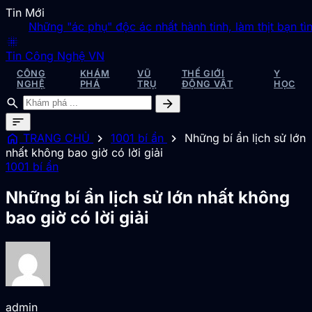
Tin Mới
Những "ác phụ" độc ác nhất hành tinh, làm thịt bạn tình sau
blur_on
Tin Công Nghệ VN
CÔNG
KHÁM
VŨ
THẾ GIỚI
Y
NGHỆ
PHÁ
TRỤ
ĐỘNG VẬT
HỌC
search
arrow_forward
sort
home
chevron_right
chevron_right
TRANG CHỦ
1001 bí ẩn
Những bí ẩn lịch sử lớn
nhất không bao giờ có lời giải
1001 bí ẩn
Những bí ẩn lịch sử lớn nhất không
bao giờ có lời giải
admin