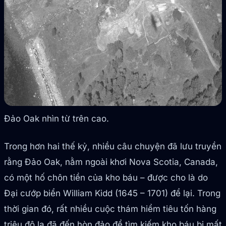
Đảo Oak nhìn từ trên cao.
Trong hơn hai thế kỷ, nhiều câu chuyện đã lưu truyền
rằng Đảo Oak, nằm ngoài khơi Nova Scotia, Canada,
có một hố chôn tiền của kho báu – được cho là do
Đại cướp biển William Kidd (1645 – 1701) để lại. Trong
thời gian đó, rất nhiều cuộc thám hiểm tiêu tốn hàng
triệu đô la đã đến hòn đảo để tìm kiếm kho báu bị mất