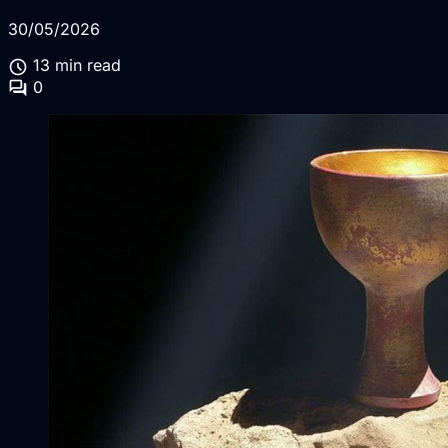
30/05/2026
schedule
13 min read
forum
0