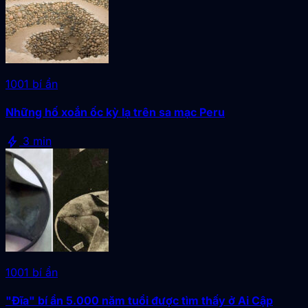
1001 bí ẩn
Những hố xoắn ốc kỳ lạ trên sa mạc Peru
bolt
3 min
1001 bí ẩn
"Đĩa" bí ẩn 5.000 năm tuổi được tìm thấy ở Ai Cập