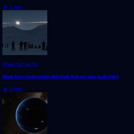
bolt
2 min
Khoa học vũ trụ
Nhật thực toàn phần dài nhất lịch sử sắp xuất hiện
bolt
3 min