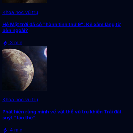
Khoa học vũ trụ
Hệ Mặt trời đã có "hành tinh thứ 9": Kẻ xâm lăng từ
bên ngoài?
bolt
3 min
Khoa học vũ trụ
Phát hiện rùng mình về vật thể vũ trụ khiến Trái đất
suýt "tận thế"
bolt
4 min