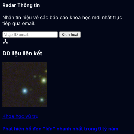
Radar Thông tin
Nhận tín hiệu về các báo cáo khoa học mới nhất trực
tiếp qua email.
Kích hoạt
device_hub
Dữ liệu liên kết
Khoa học vũ trụ
Phát hiện hố đen "lớn" nhanh nhất trong 9 tỷ năm