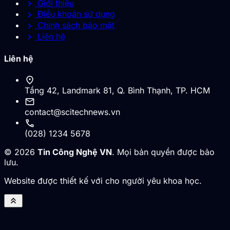
chevron_right
Giới thiệu
chevron_right
Điều khoản sử dụng
chevron_right
Chính sách bảo mật
chevron_right
Liên hệ
Liên hệ
location_on
Tầng 42, Landmark 81, Q. Bình Thạnh, TP. HCM
mail
contact@scitechnews.vn
call
(028) 1234 5678
© 2026
Tin Công Nghệ VN
. Mọi bản quyền được bảo
lưu.
Website được thiết kế với cho người yêu khoa học.
keyboard_double_arrow_up