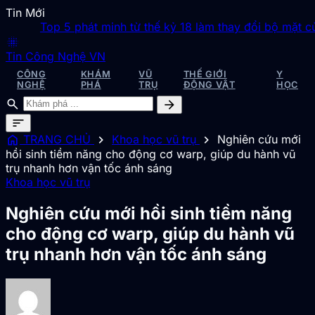
Tin Mới
Top 5 phát minh từ thế kỷ 18 làm thay đổi bộ mặt của nh
blur_on
Tin Công Nghệ VN
CÔNG
KHÁM
VŨ
THẾ GIỚI
Y
NGHỆ
PHÁ
TRỤ
ĐỘNG VẬT
HỌC
search
arrow_forward
sort
home
chevron_right
chevron_right
TRANG CHỦ
Khoa học vũ trụ
Nghiên cứu mới
hồi sinh tiềm năng cho động cơ warp, giúp du hành vũ
trụ nhanh hơn vận tốc ánh sáng
Khoa học vũ trụ
Nghiên cứu mới hồi sinh tiềm năng
cho động cơ warp, giúp du hành vũ
trụ nhanh hơn vận tốc ánh sáng