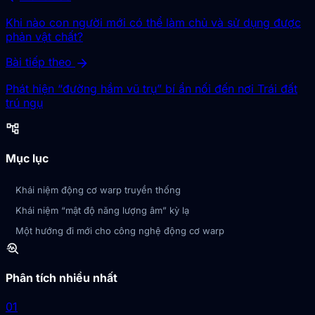
Khi nào con người mới có thể làm chủ và sử dụng được
phản vật chất?
arrow_forward
Bài tiếp theo
Phát hiện “đường hầm vũ trụ” bí ẩn nối đến nơi Trái đất
trú ngụ
account_tree
Mục lục
Khái niệm động cơ warp truyền thống
Khái niệm “mật độ năng lượng âm” kỳ lạ
Một hướng đi mới cho công nghệ động cơ warp
troubleshoot
Phân tích nhiều nhất
01