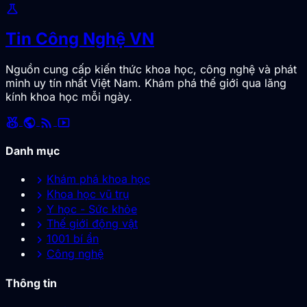
science
Tin Công Nghệ VN
Nguồn cung cấp kiến thức khoa học, công nghệ và phát
minh uy tín nhất Việt Nam. Khám phá thế giới qua lăng
kính khoa học mỗi ngày.
social_leaderboard
public
rss_feed
smart_display
Danh mục
chevron_right
Khám phá khoa học
chevron_right
Khoa học vũ trụ
chevron_right
Y học - Sức khỏe
chevron_right
Thế giới động vật
chevron_right
1001 bí ẩn
chevron_right
Công nghệ
Thông tin