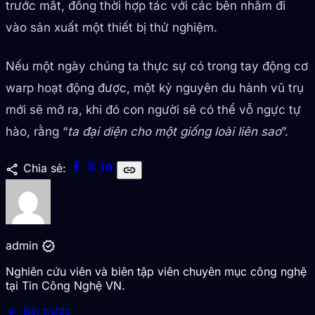
trước mắt, đồng thời hợp tác với các bên nhằm đi
vào sản xuất một thiết bị thử nghiệm.
Nếu một ngày chúng ta thực sự có trong tay động cơ
warp hoạt động được, một kỷ nguyên du hành vũ trụ
mới sẽ mở ra, khi đó con người sẽ có thể vỗ ngực tự
hào, rằng “
ta đại diện cho một giống loài liên sao
”.
share
Chia sẻ:
link
verified
admin
Nghiên cứu viên và biên tập viên chuyên mục công nghệ
tại Tin Công Nghệ VN.
arrow_back
Bài trước