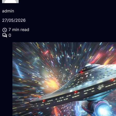
admin
27/05/2026
schedule
7 min read
forum
0