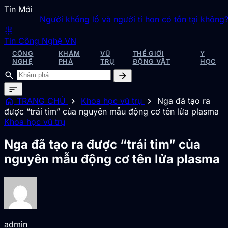
Tin Mới
Người khổng lồ và người tí hon có tồn tại không? 4 d
blur_on
Tin Công Nghệ VN
CÔNG
KHÁM
VŨ
THẾ GIỚI
Y
NGHỆ
PHÁ
TRỤ
ĐỘNG VẬT
HỌC
search
arrow_forward
sort
home
chevron_right
chevron_right
TRANG CHỦ
Khoa học vũ trụ
Nga đã tạo ra
được “trái tim” của nguyên mẫu động cơ tên lửa plasma
Khoa học vũ trụ
Nga đã tạo ra được “trái tim” của
nguyên mẫu động cơ tên lửa plasma
admin