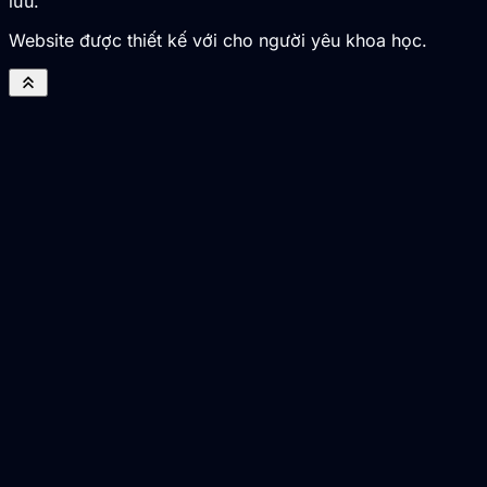
lưu.
Website được thiết kế với cho người yêu khoa học.
keyboard_double_arrow_up