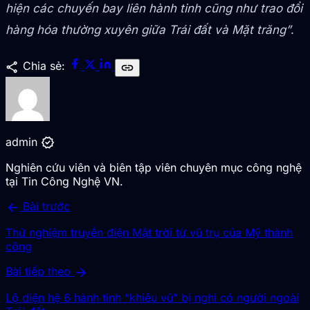
hiện các chuyến bay liên hành tinh cũng như trao đổi
hàng hóa thường xuyên giữa Trái đất và Mặt trăng”
.
share
Chia sẻ:
link
verified
admin
Nghiên cứu viên và biên tập viên chuyên mục công nghệ
tại Tin Công Nghệ VN.
arrow_back
Bài trước
Thử nghiệm truyền điện Mặt trời từ vũ trụ của Mỹ thành
công
arrow_forward
Bài tiếp theo
Lộ diện hệ 6 hành tinh “khiêu vũ” bị nghi có người ngoài