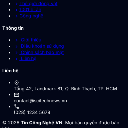
chevron_right
Thế giới động vật
chevron_right
1001 bí ẩn
chevron_right
Công nghệ
Thông tin
chevron_right
Giới thiệu
chevron_right
Điều khoản sử dụng
chevron_right
Chính sách bảo mật
chevron_right
Liên hệ
Liên hệ
location_on
Tầng 42, Landmark 81, Q. Bình Thạnh, TP. HCM
mail
contact@scitechnews.vn
call
(028) 1234 5678
© 2026
Tin Công Nghệ VN
. Mọi bản quyền được bảo