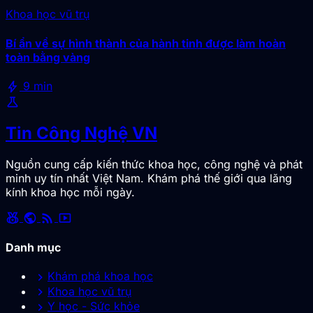
Khoa học vũ trụ
Bí ẩn về sự hình thành của hành tinh được làm hoàn
toàn bằng vàng
bolt
9 min
science
Tin Công Nghệ VN
Nguồn cung cấp kiến thức khoa học, công nghệ và phát
minh uy tín nhất Việt Nam. Khám phá thế giới qua lăng
kính khoa học mỗi ngày.
social_leaderboard
public
rss_feed
smart_display
Danh mục
chevron_right
Khám phá khoa học
chevron_right
Khoa học vũ trụ
chevron_right
Y học - Sức khỏe