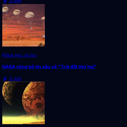
bolt
3 min
Khoa học vũ trụ
NASA công bố tin xấu về "Trái đất thứ hai"
bolt
5 min