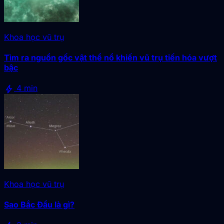
Khoa học vũ trụ
Tìm ra nguồn gốc vật thể nổ khiến vũ trụ tiến hóa vượt
bậc
bolt
4 min
Khoa học vũ trụ
Sao Bắc Đẩu là gì?