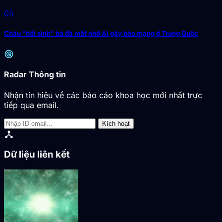
05
Cháu "hồi sinh" bà đã mất nhờ AI gây bão mạng ở Trung Quốc
radar
Radar Thông tin
Nhận tín hiệu về các báo cáo khoa học mới nhất trực
tiếp qua email.
Kích hoạt
device_hub
Dữ liệu liên kết