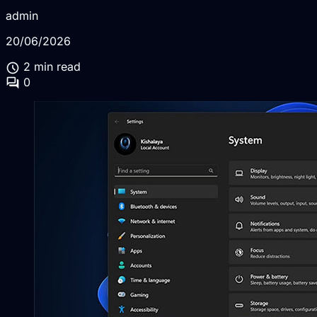
admin
20/06/2026
schedule
2 min read
forum
0