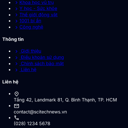
chevron_right
Khoa học vũ trụ
chevron_right
Y học - Sức khỏe
chevron_right
Thế giới động vật
chevron_right
1001 bí ẩn
chevron_right
Công nghệ
Thông tin
chevron_right
Giới thiệu
chevron_right
Điều khoản sử dụng
chevron_right
Chính sách bảo mật
chevron_right
Liên hệ
Liên hệ
location_on
Tầng 42, Landmark 81, Q. Bình Thạnh, TP. HCM
mail
contact@scitechnews.vn
call
(028) 1234 5678