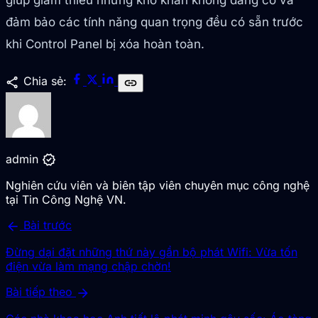
giúp giảm thiểu những khó khăn không đáng có và
đảm bảo các tính năng quan trọng đều có sẵn trước
khi Control Panel bị xóa hoàn toàn.
share
Chia sẻ:
link
verified
admin
Nghiên cứu viên và biên tập viên chuyên mục công nghệ
tại Tin Công Nghệ VN.
arrow_back
Bài trước
Đừng dại đặt những thứ này gần bộ phát Wifi: Vừa tốn
điện vừa làm mạng chập chờn!
arrow_forward
Bài tiếp theo