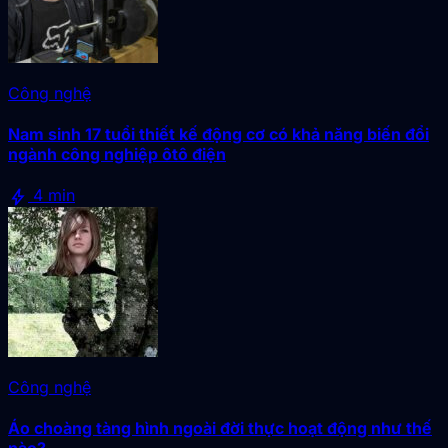
Công nghệ
Nam sinh 17 tuổi thiết kế động cơ có khả năng biến đổi
ngành công nghiệp ôtô điện
bolt
4 min
Công nghệ
Áo choàng tàng hình ngoài đời thực hoạt động như thế