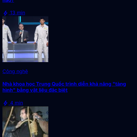
nào?
bolt
13 min
Công nghệ
Nhà khoa học Trung Quốc trình diễn khả năng "tàng
hình" bằng vật liệu đặc biệt
bolt
4 min