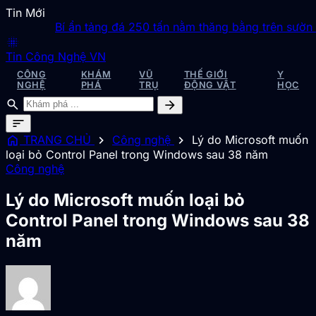
Tin Mới
Bí ẩn tảng đá 250 tấn nằm thăng bằng trên sườn đồ
blur_on
Tin Công Nghệ VN
CÔNG
KHÁM
VŨ
THẾ GIỚI
Y
NGHỆ
PHÁ
TRỤ
ĐỘNG VẬT
HỌC
search
arrow_forward
sort
home
chevron_right
chevron_right
TRANG CHỦ
Công nghệ
Lý do Microsoft muốn
loại bỏ Control Panel trong Windows sau 38 năm
Công nghệ
Lý do Microsoft muốn loại bỏ
Control Panel trong Windows sau 38
năm