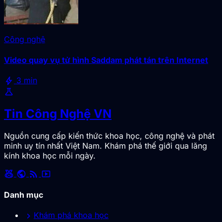
Công nghệ
Video quay vụ tử hình Saddam phát tán trên Internet
bolt
3 min
science
Tin Công Nghệ VN
Nguồn cung cấp kiến thức khoa học, công nghệ và phát
minh uy tín nhất Việt Nam. Khám phá thế giới qua lăng
kính khoa học mỗi ngày.
social_leaderboard
public
rss_feed
smart_display
Danh mục
chevron_right
Khám phá khoa học