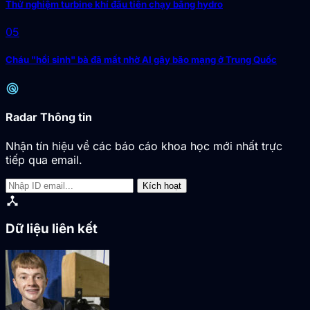
Thử nghiệm turbine khí đầu tiên chạy bằng hydro
05
Cháu "hồi sinh" bà đã mất nhờ AI gây bão mạng ở Trung Quốc
radar
Radar Thông tin
Nhận tín hiệu về các báo cáo khoa học mới nhất trực
tiếp qua email.
Kích hoạt
device_hub
Dữ liệu liên kết