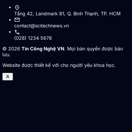
location_on
Tầng 42, Landmark 81, Q. Bình Thạnh, TP. HCM
mail
contact@scitechnews.vn
call
(028) 1234 5678
© 2026
Tin Công Nghệ VN
. Mọi bản quyền được bảo
lưu.
Website được thiết kế với cho người yêu khoa học.
keyboard_double_arrow_up