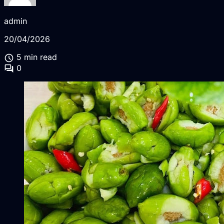
admin
20/04/2026
schedule
5 min read
forum
0