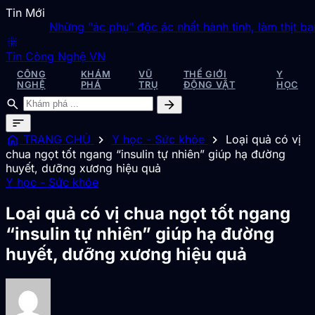
Tin Mới
Những "ác phụ" độc ác nhất hành tinh, làm thịt bạn tìn
blur_on
Tin Công Nghệ VN
CÔNG
KHÁM
VŨ
THẾ GIỚI
Y
NGHỆ
PHÁ
TRỤ
ĐỘNG VẬT
HỌC
search
arrow_forward
sort
home
chevron_right
chevron_right
TRANG CHỦ
Y học - Sức khỏe
Loại quả có vị
chua ngọt tốt ngang “insulin tự nhiên” giúp hạ đường
huyết, dưỡng xương hiệu quả
Y học - Sức khỏe
Loại quả có vị chua ngọt tốt ngang
“insulin tự nhiên” giúp hạ đường
huyết, dưỡng xương hiệu quả