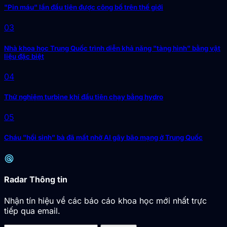
"Pin máu" lần đầu tiên được công bố trên thế giới
03
Nhà khoa học Trung Quốc trình diễn khả năng "tàng hình" bằng vật
liệu đặc biệt
04
Thử nghiệm turbine khí đầu tiên chạy bằng hydro
05
Cháu "hồi sinh" bà đã mất nhờ AI gây bão mạng ở Trung Quốc
radar
Radar Thông tin
Nhận tín hiệu về các báo cáo khoa học mới nhất trực
tiếp qua email.