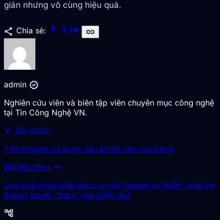
giản nhưng vô cùng hiệu quả.
share
Chia sẻ:
link
verified
admin
Nghiên cứu viên và biên tập viên chuyên mục công nghệ
tại Tin Công Nghệ VN.
arrow_back
Bài trước
7 lời khuyên sử dụng dầu ăn tốt cho sức khỏe
arrow_forward
Bài tiếp theo
Loại quả chua chát được ví như "insulin tự nhiên" giúp hạ
đường huyết, "bơm" máu hiệu quả
account_tree