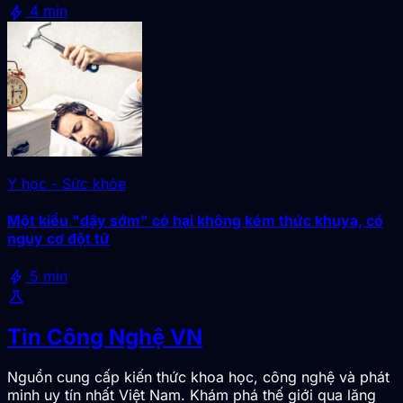
bolt
4 min
Y học - Sức khỏe
Một kiểu "dậy sớm" có hại không kém thức khuya, có
nguy cơ đột tử
bolt
5 min
science
Tin Công Nghệ VN
Nguồn cung cấp kiến thức khoa học, công nghệ và phát
minh uy tín nhất Việt Nam. Khám phá thế giới qua lăng