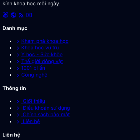
kính khoa học mỗi ngày.
social_leaderboard
public
rss_feed
smart_display
Danh mục
chevron_right
Khám phá khoa học
chevron_right
Khoa học vũ trụ
chevron_right
Y học - Sức khỏe
chevron_right
Thế giới động vật
chevron_right
1001 bí ẩn
chevron_right
Công nghệ
Thông tin
chevron_right
Giới thiệu
chevron_right
Điều khoản sử dụng
chevron_right
Chính sách bảo mật
chevron_right
Liên hệ
Liên hệ