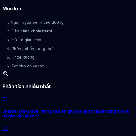
Mục lục
1. Ngăn ngừa bệnh tiểu đường
2. Cân bằng cholesterol
3. Hỗ trợ giảm cân
4. Phòng chống ung thư
5. Khỏe xương
6. Tốt cho da và tóc
troubleshoot
Phân tích nhiều nhất
01
Skarper DiskDrive: Món phụ kiện giúp xe đạp chuyển động nhưng
lại gắn vào phanh?
02