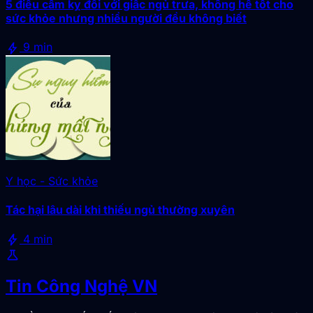
5 điều cấm kỵ đối với giấc ngủ trưa, không hề tốt cho
sức khỏe nhưng nhiều người đều không biết
bolt
9 min
Y học - Sức khỏe
Tác hại lâu dài khi thiếu ngủ thường xuyên
bolt
4 min
science
Tin Công Nghệ VN