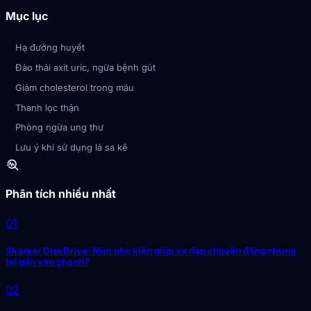
Mục lục
Hạ đường huyết
Đào thải axit uric, ngừa bệnh gút
Giảm cholesterol trong máu
Thanh lọc thận
Phòng ngừa ung thư
Lưu ý khi sử dụng lá sa kê
troubleshoot
Phân tích nhiều nhất
01
Skarper DiskDrive: Món phụ kiện giúp xe đạp chuyển động nhưng
lại gắn vào phanh?
02