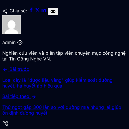
share
Chia sẻ:
link
verified
admin
Nghiên cứu viên và biên tập viên chuyên mục công nghệ
tại Tin Công Nghệ VN.
arrow_back
Bài trước
Loại cây là "dược liệu vàng" giúp kiểm soát đường
huyết, hạ huyết áp hiệu quả
arrow_forward
Bài tiếp theo
Thứ ngọt gấp 300 lần so với đường mía nhưng lại giúp
ổn định đường huyết
account_tree