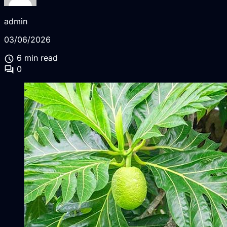
admin
03/06/2026
schedule
6 min read
forum
0