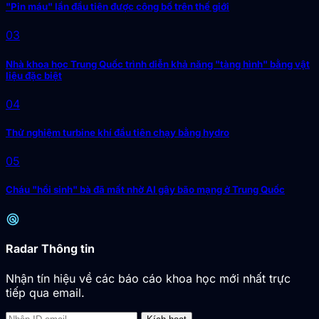
"Pin máu" lần đầu tiên được công bố trên thế giới
03
Nhà khoa học Trung Quốc trình diễn khả năng "tàng hình" bằng vật
liệu đặc biệt
04
Thử nghiệm turbine khí đầu tiên chạy bằng hydro
05
Cháu "hồi sinh" bà đã mất nhờ AI gây bão mạng ở Trung Quốc
radar
Radar Thông tin
Nhận tín hiệu về các báo cáo khoa học mới nhất trực
tiếp qua email.