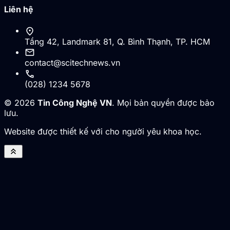
Liên hệ
location_on
Tầng 42, Landmark 81, Q. Bình Thạnh, TP. HCM
mail
contact@scitechnews.vn
call
(028) 1234 5678
© 2026
Tin Công Nghệ VN
. Mọi bản quyền được bảo
lưu.
Website được thiết kế với cho người yêu khoa học.
keyboard_double_arrow_up