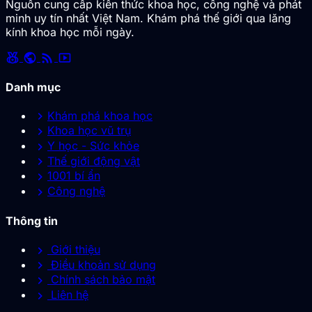
Nguồn cung cấp kiến thức khoa học, công nghệ và phát
minh uy tín nhất Việt Nam. Khám phá thế giới qua lăng
kính khoa học mỗi ngày.
social_leaderboard
public
rss_feed
smart_display
Danh mục
chevron_right
Khám phá khoa học
chevron_right
Khoa học vũ trụ
chevron_right
Y học - Sức khỏe
chevron_right
Thế giới động vật
chevron_right
1001 bí ẩn
chevron_right
Công nghệ
Thông tin
chevron_right
Giới thiệu
chevron_right
Điều khoản sử dụng
chevron_right
Chính sách bảo mật
chevron_right
Liên hệ