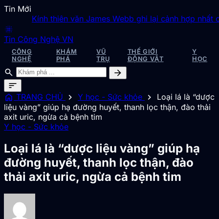
Tin Mới
Kính thiên văn James Webb ghi lại cảnh hợp nhất các t
blur_on
Tin Công Nghệ VN
CÔNG
KHÁM
VŨ
THẾ GIỚI
Y
NGHỆ
PHÁ
TRỤ
ĐỘNG VẬT
HỌC
search
arrow_forward
sort
home
chevron_right
chevron_right
TRANG CHỦ
Y học - Sức khỏe
Loại lá là “dược
liệu vàng” giúp hạ đường huyết, thanh lọc thận, đào thải
axit uric, ngừa cả bệnh tim
Y học - Sức khỏe
Loại lá là “dược liệu vàng” giúp hạ
đường huyết, thanh lọc thận, đào
thải axit uric, ngừa cả bệnh tim