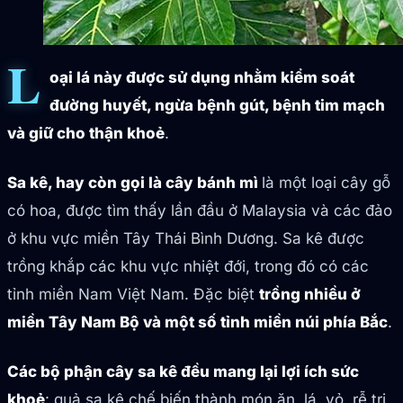
L
oại lá này được sử dụng nhằm kiểm soát
đường huyết, ngừa bệnh gút, bệnh tim mạch
và giữ cho thận khoẻ
.
Sa kê, hay còn gọi là cây bánh mì
là một loại cây gỗ
có hoa, được tìm thấy lần đầu ở Malaysia và các đảo
ở khu vực miền Tây Thái Bình Dương. Sa kê được
trồng khắp các khu vực nhiệt đới, trong đó có các
tỉnh miền Nam Việt Nam. Đặc biệt
trồng nhiều ở
miền Tây Nam Bộ và một số tỉnh miền núi phía Bắc
.
Các bộ phận cây sa kê đều mang lại lợi ích sức
khoẻ
: quả sa kê chế biến thành món ăn, lá, vỏ, rễ trị