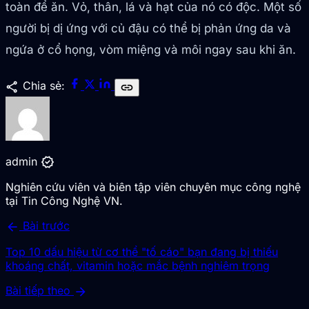
toàn để ăn. Vỏ, thân, lá và hạt của nó có độc. Một số
người bị dị ứng với củ đậu có thể bị phản ứng da và
ngứa ở cổ họng, vòm miệng và môi ngay sau khi ăn.
share
Chia sẻ:
link
verified
admin
Nghiên cứu viên và biên tập viên chuyên mục công nghệ
tại Tin Công Nghệ VN.
arrow_back
Bài trước
Top 10 dấu hiệu từ cơ thể "tố cáo" bạn đang bị thiếu
khoáng chất, vitamin hoặc mắc bệnh nghiêm trọng
arrow_forward
Bài tiếp theo