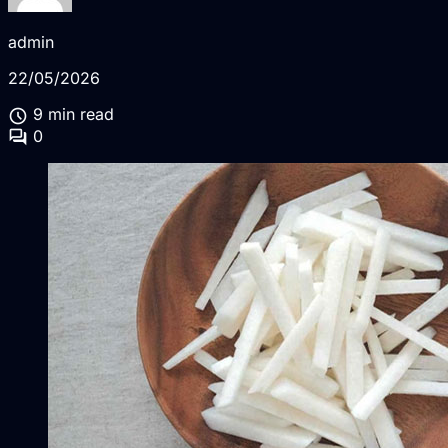
admin
22/05/2026
schedule
9 min read
forum
0