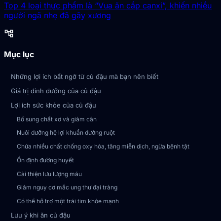
Top 4 loại thực phẩm là “Vua ăn cắp canxi”, khiến nhiều
người ngã nhẹ đã gãy xương
account_tree
Mục lục
Những lợi ích bất ngờ từ củ đậu mà bạn nên biết
Giá trị dinh dưỡng của củ đậu
Lợi ích sức khỏe của củ đậu
Bổ sung chất xơ và giảm cân
Nuôi dưỡng hệ lợi khuẩn đường ruột
Chứa nhiều chất chống oxy hóa, tăng miễn dịch, ngừa bệnh tật
Ổn định đường huyết
Cải thiện lưu lượng máu
Giảm nguy cơ mắc ung thư đại tràng
Có thể hỗ trợ một trái tim khỏe mạnh
Lưu ý khi ăn củ đậu