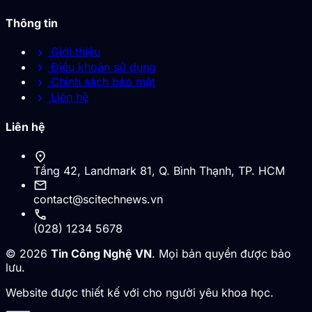
Thông tin
chevron_right
Giới thiệu
chevron_right
Điều khoản sử dụng
chevron_right
Chính sách bảo mật
chevron_right
Liên hệ
Liên hệ
location_on
Tầng 42, Landmark 81, Q. Bình Thạnh, TP. HCM
mail
contact@scitechnews.vn
call
(028) 1234 5678
© 2026
Tin Công Nghệ VN
. Mọi bản quyền được bảo
lưu.
Website được thiết kế với cho người yêu khoa học.