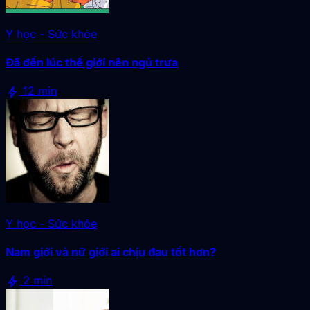
Y học - Sức khỏe
Đã đến lúc thế giới nên ngủ trưa
bolt
12 min
Y học - Sức khỏe
Nam giới và nữ giới ai chịu đau tốt hơn?
bolt
2 min