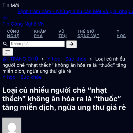
Tin Mới
Bệnh trầm cảm - Những điều cần biết và giải pháp đơn
blur_on
Tin Công Nghệ VN
CÔNG
KHÁM
VŨ
THẾ GIỚI
Y
NGHỆ
PHÁ
TRỤ
ĐỘNG VẬT
HỌC
search
arrow_forward
sort
home
chevron_right
chevron_right
TRANG CHỦ
Y học - Sức khỏe
Loại củ nhiều
người chê “nhạt thếch” không ăn hóa ra là “thuốc” tăng
miễn dịch, ngừa ung thư giá rẻ
Y học - Sức khỏe
Loại củ nhiều người chê “nhạt
thếch” không ăn hóa ra là “thuốc”
tăng miễn dịch, ngừa ung thư giá rẻ