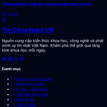
Tetrodotoxin: Chất độc thường gặp trong cá nóc
bolt
5 min
science
Tin Công Nghệ VN
Nguồn cung cấp kiến thức khoa học, công nghệ và phát
minh uy tín nhất Việt Nam. Khám phá thế giới qua lăng
kính khoa học mỗi ngày.
social_leaderboard
public
rss_feed
smart_display
Danh mục
chevron_right
Khám phá khoa học
chevron_right
Khoa học vũ trụ
chevron_right
Y học - Sức khỏe
chevron_right
Thế giới động vật
chevron_right
1001 bí ẩn
chevron_right
Công nghệ