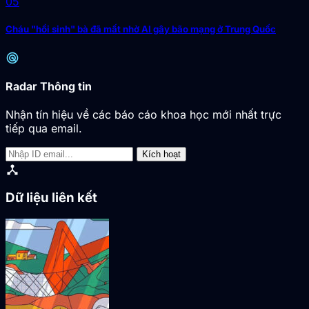
05
Cháu "hồi sinh" bà đã mất nhờ AI gây bão mạng ở Trung Quốc
radar
Radar Thông tin
Nhận tín hiệu về các báo cáo khoa học mới nhất trực
tiếp qua email.
Kích hoạt
device_hub
Dữ liệu liên kết