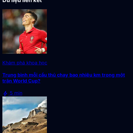
Dữ liệu liên kết
Khám phá khoa học
Trung bình mỗi cầu thủ chạy bao nhiêu km trong một
trận World Cup?
bolt
5 min