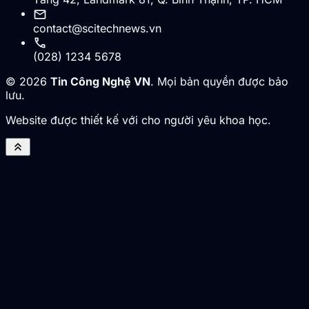
mail
contact@scitechnews.vn
call
(028) 1234 5678
© 2026
Tin Công Nghệ VN
. Mọi bản quyền được bảo
lưu.
Website được thiết kế với cho người yêu khoa học.
keyboard_double_arrow_up