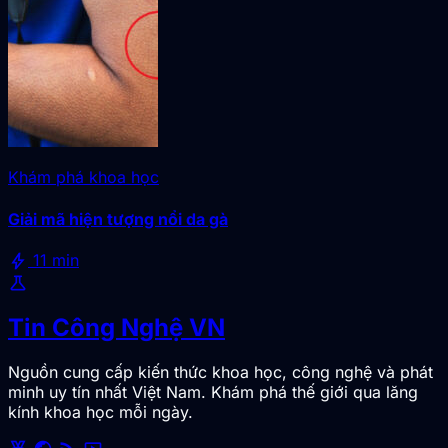
Khám phá khoa học
Giải mã hiện tượng nổi da gà
bolt
11 min
science
Tin Công Nghệ VN
Nguồn cung cấp kiến thức khoa học, công nghệ và phát
minh uy tín nhất Việt Nam. Khám phá thế giới qua lăng
kính khoa học mỗi ngày.