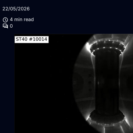
22/05/2026
schedule
4 min read
forum
0