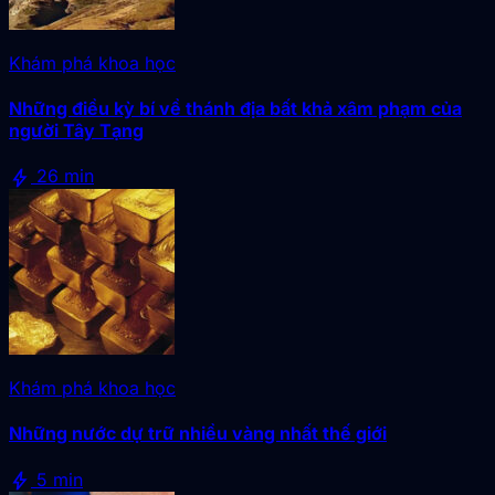
Khám phá khoa học
Những điều kỳ bí về thánh địa bất khả xâm phạm của
người Tây Tạng
bolt
26 min
Khám phá khoa học
Những nước dự trữ nhiều vàng nhất thế giới
bolt
5 min