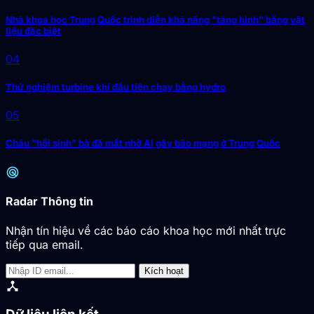
Nhà khoa học Trung Quốc trình diễn khả năng "tàng hình" bằng vật
liệu đặc biệt
04
Thử nghiệm turbine khí đầu tiên chạy bằng hydro
05
Cháu "hồi sinh" bà đã mất nhờ AI gây bão mạng ở Trung Quốc
radar
Radar Thông tin
Nhận tín hiệu về các báo cáo khoa học mới nhất trực
tiếp qua email.
Kích hoạt
device_hub