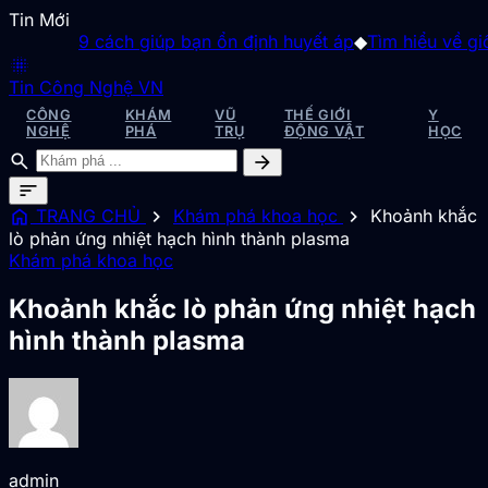
Tin Mới
9 cách giúp bạn ổn định huyết áp
◆
Tìm hiểu về giống
blur_on
Tin Công Nghệ VN
CÔNG
KHÁM
VŨ
THẾ GIỚI
Y
NGHỆ
PHÁ
TRỤ
ĐỘNG VẬT
HỌC
search
arrow_forward
sort
home
chevron_right
chevron_right
TRANG CHỦ
Khám phá khoa học
Khoảnh khắc
lò phản ứng nhiệt hạch hình thành plasma
Khám phá khoa học
Khoảnh khắc lò phản ứng nhiệt hạch
hình thành plasma
admin