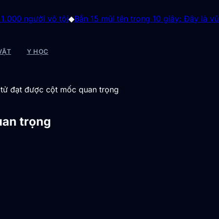
ời vô tội
◆
Bắn 15 mũi tên trong 10 giây: Đây là vũ khí đáng
VẬT
Y HỌC
g tử đạt được cột mốc quan trọng
uan trọng