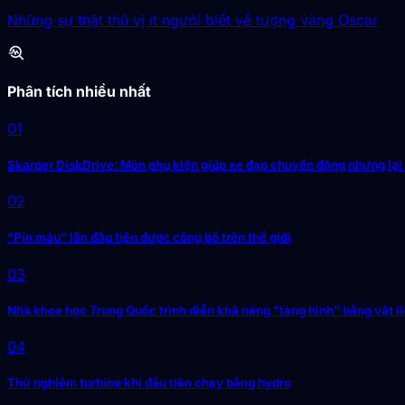
Những sự thật thú vị ít người biết về tượng vàng Oscar
troubleshoot
Phân tích nhiều nhất
01
Skarper DiskDrive: Món phụ kiện giúp xe đạp chuyển động nhưng lại
02
"Pin máu" lần đầu tiên được công bố trên thế giới
03
Nhà khoa học Trung Quốc trình diễn khả năng "tàng hình" bằng vật li
04
Thử nghiệm turbine khí đầu tiên chạy bằng hydro