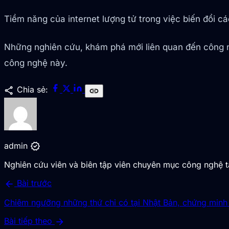
Tiềm năng của internet lượng tử trong việc biến đổi cách
Những nghiên cứu, khám phá mới liên quan đến công 
công nghệ này.
share
Chia sẻ:
link
verified
admin
Nghiên cứu viên và biên tập viên chuyên mục công nghệ 
arrow_back
Bài trước
Chiêm ngưỡng những thứ chỉ có tại Nhật Bản, chứng minh đâ
arrow_forward
Bài tiếp theo