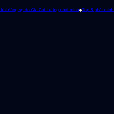
 sợ do Gia Cát Lượng phát minh
◆
Top 5 phát minh từ thế kỷ 