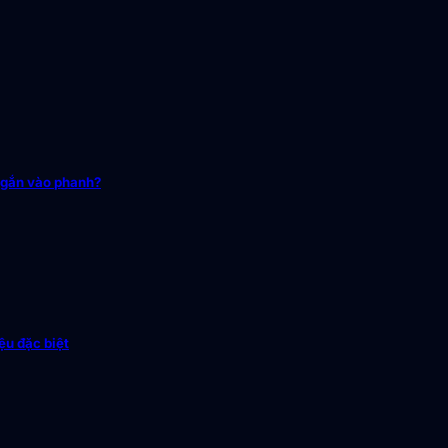
 gắn vào phanh?
ệu đặc biệt