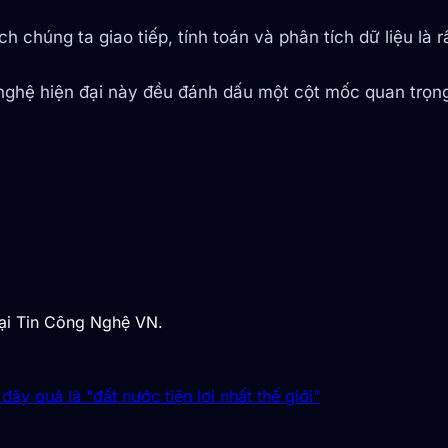
 chúng ta giao tiếp, tính toán và phân tích dữ liệu là rấ
nghệ hiện đại này đều đánh dấu một cột mốc quan trọn
tại Tin Công Nghệ VN.
y quả là "đất nước tiện lợi nhất thế giới"