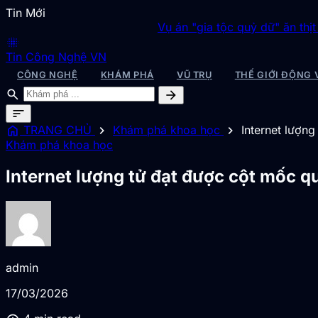
Tin Mới
Vụ án "gia tộc quỷ dữ" ăn thịt 1.000 ngư
blur_on
Tin Công Nghệ VN
CÔNG NGHỆ
KHÁM PHÁ
VŨ TRỤ
THẾ GIỚI ĐỘNG 
search
arrow_forward
sort
home
chevron_right
chevron_right
TRANG CHỦ
Khám phá khoa học
Internet lượn
Khám phá khoa học
Internet lượng tử đạt được cột mốc q
admin
17/03/2026