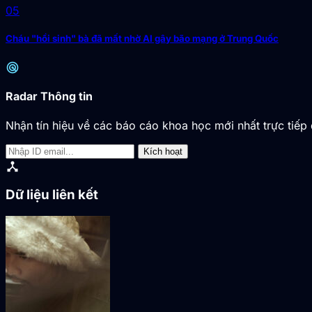
05
Cháu "hồi sinh" bà đã mất nhờ AI gây bão mạng ở Trung Quốc
radar
Radar Thông tin
Nhận tín hiệu về các báo cáo khoa học mới nhất trực tiếp 
Kích hoạt
device_hub
Dữ liệu liên kết