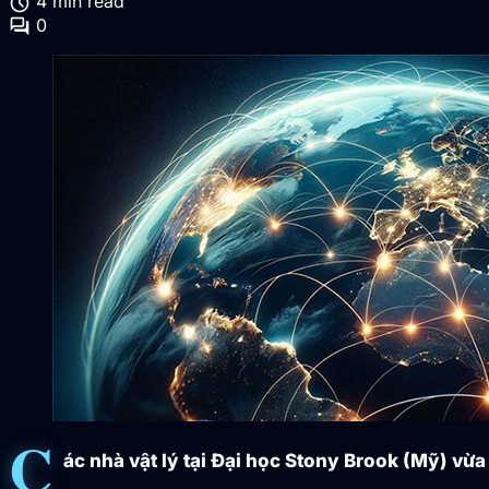
schedule
4 min read
forum
0
C
ác nhà vật lý tại Đại học Stony Brook (Mỹ) vừ