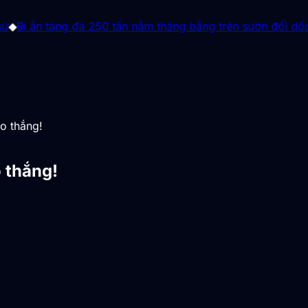
 đá 250 tấn nằm thăng bằng trên sườn đồi dốc 45 độ
◆
Bí ẩ
o thắng!
 thắng!