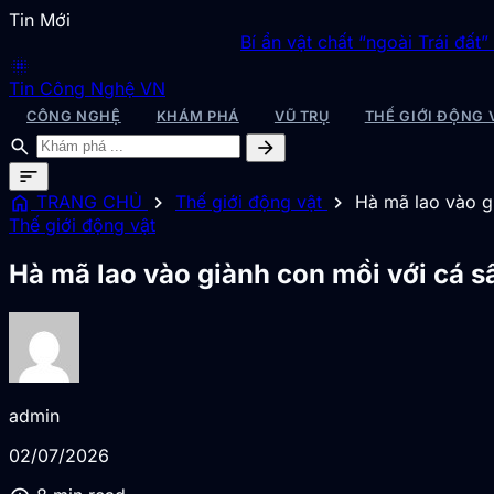
Tin Mới
Bí ẩn vật chất “ngoài Trái đất” được sinh ra 
blur_on
Tin Công Nghệ VN
CÔNG NGHỆ
KHÁM PHÁ
VŨ TRỤ
THẾ GIỚI ĐỘNG 
search
arrow_forward
sort
home
chevron_right
chevron_right
TRANG CHỦ
Thế giới động vật
Hà mã lao vào gi
Thế giới động vật
Hà mã lao vào giành con mồi với cá s
admin
02/07/2026