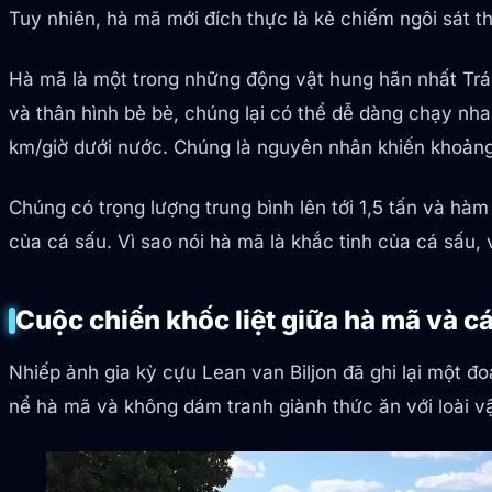
Tuy nhiên, hà mã mới đích thực là kẻ chiếm ngôi sát t
Hà mã là một trong những động vật hung hãn nhất Trá
và thân hình bè bè, chúng lại có thể dễ dàng chạy nh
km/giờ dưới nước. Chúng là nguyên nhân khiến khoảng
Chúng có trọng lượng trung bình lên tới 1,5 tấn và hà
của cá sấu. Vì sao nói hà mã là khắc tinh của cá sấu, 
Cuộc chiến khốc liệt giữa hà mã và c
Nhiếp ảnh gia kỳ cựu Lean van Biljon đã ghi lại một đ
nể hà mã và không dám tranh giành thức ăn với loài vậ