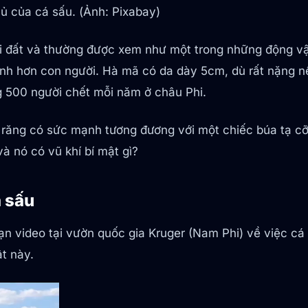
hủ của cá sấu. (Ảnh: Pixabay)
i đất và thường được xem như một trong những động vật
anh hơn con người. Hà mã có da dày 5cm, dù rất nặng nề
 500 người chết mỗi năm ở châu Phi.
m răng có sức mạnh tương đương với một chiếc búa tạ cỡ 
và nó có vũ khí bí mật gì?
á sấu
oạn video tại vườn quốc gia Kruger (Nam Phi) về việc cá
t này.