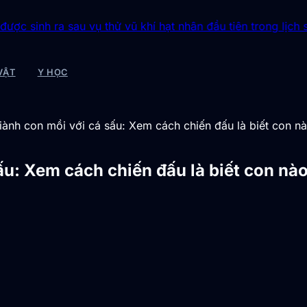
sau vụ thử vũ khí hạt nhân đầu tiên trong lịch sử
◆
Bí ẩn tảng
VẬT
Y HỌC
ành con mồi với cá sấu: Xem cách chiến đấu là biết con nà
ấu: Xem cách chiến đấu là biết con nào