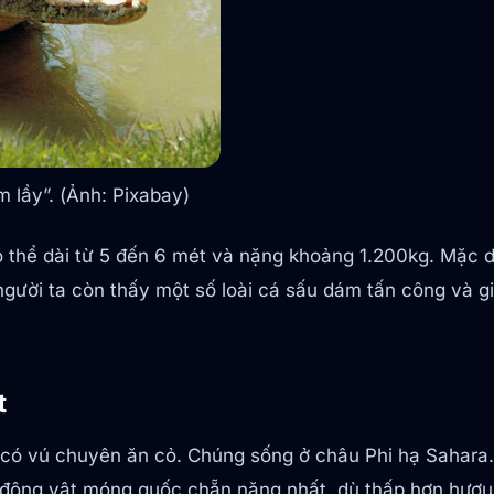
m lầy”. (Ảnh: Pixabay)
có thể dài từ 5 đến 6 mét và nặng khoảng 1.200kg. Mặc
gười ta còn thấy một số loài cá sấu dám tấn công và gi
t
có vú chuyên ăn cỏ. Chúng sống ở châu Phi hạ Sahara. C
à động vật móng guốc chẵn nặng nhất, dù thấp hơn hươu 