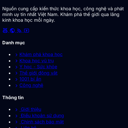
Nguồn cung cấp kiến thức khoa học, công nghệ và phát
minh uy tín nhất Việt Nam. Khám phá thế giới qua lăng
kính khoa học mỗi ngày.
social_leaderboard
public
rss_feed
smart_display
Danh mục
chevron_right
Khám phá khoa học
chevron_right
Khoa học vũ trụ
chevron_right
Y học - Sức khỏe
chevron_right
Thế giới động vật
chevron_right
1001 bí ẩn
chevron_right
Công nghệ
Thông tin
chevron_right
Giới thiệu
chevron_right
Điều khoản sử dụng
chevron_right
Chính sách bảo mật
Liên hệ