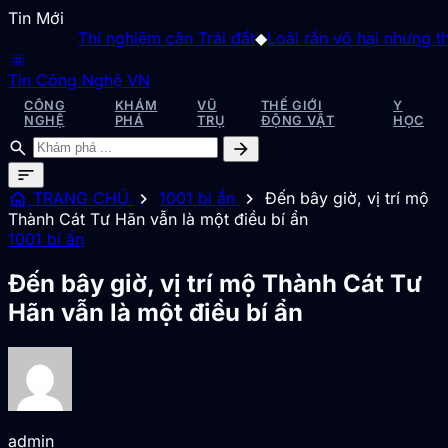
Tin Mới
Thí nghiệm cân Trái đất
◆
Loài rắn vô hại nhưng thườn
blur_on
Tin Công Nghệ VN
CÔNG
KHÁM
VŨ
THẾ GIỚI
Y
NGHỆ
PHÁ
TRỤ
ĐỘNG VẬT
HỌC
search
arrow_forward
sort
home
chevron_right
chevron_right
TRANG CHỦ
1001 bí ẩn
Đến bây giờ, vị trí mộ
Thành Cát Tư Hãn vẫn là một điều bí ẩn
1001 bí ẩn
Đến bây giờ, vị trí mộ Thành Cát Tư
Hãn vẫn là một điều bí ẩn
admin