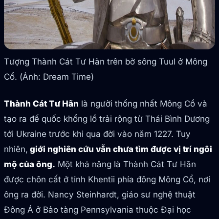
Tượng Thành Cát Tư Hãn trên bờ sông Tuul ở Mông
Cổ. (Ảnh: Dream Time)
Thành Cát Tư Hãn
là người thống nhất Mông Cổ và
tạo ra đế quốc khổng lồ trải rộng từ Thái Bình Dương
tới Ukraine trước khi qua đời vào năm 1227. Tuy
nhiên,
giới nghiên cứu vẫn chưa tìm được vị trí ngôi
mộ của ông.
Một khả năng là Thành Cát Tư Hãn
được chôn cất ở tỉnh Khentii phía đông Mông Cổ, nơi
ông ra đời. Nancy Steinhardt, giáo sư nghệ thuật
Đông Á ở Bảo tàng Pennsylvania thuộc Đại học