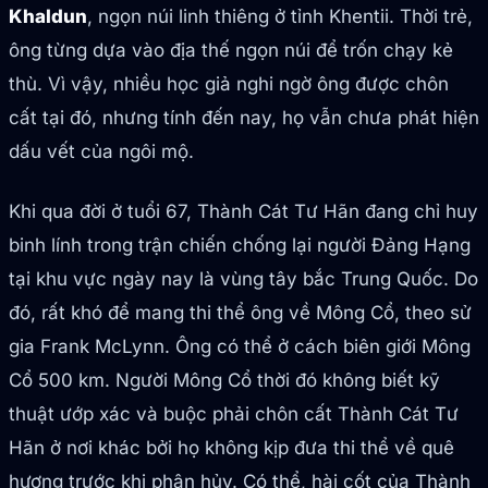
Khaldun
, ngọn núi linh thiêng ở tỉnh Khentii. Thời trẻ,
ông từng dựa vào địa thế ngọn núi để trốn chạy kẻ
thù. Vì vậy, nhiều học giả nghi ngờ ông được chôn
cất tại đó, nhưng tính đến nay, họ vẫn chưa phát hiện
dấu vết của ngôi mộ.
Khi qua đời ở tuổi 67, Thành Cát Tư Hãn đang chỉ huy
binh lính trong trận chiến chống lại người Đảng Hạng
tại khu vực ngày nay là vùng tây bắc Trung Quốc. Do
đó, rất khó để mang thi thể ông về Mông Cổ, theo sử
gia Frank McLynn. Ông có thể ở cách biên giới Mông
Cổ 500 km. Người Mông Cổ thời đó không biết kỹ
thuật ướp xác và buộc phải chôn cất Thành Cát Tư
Hãn ở nơi khác bởi họ không kịp đưa thi thể về quê
hương trước khi phân hủy. Có thể, hài cốt của Thành