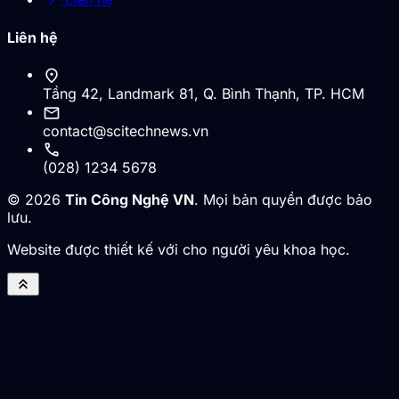
chevron_right
Liên hệ
location_on
Tầng 42, Landmark 81, Q. Bình Thạnh, TP. HCM
mail
contact@scitechnews.vn
call
(028) 1234 5678
© 2026
Tin Công Nghệ VN
. Mọi bản quyền được bảo
lưu.
Website được thiết kế với cho người yêu khoa học.
keyboard_double_arrow_up