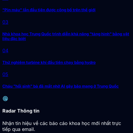
"Pin máu" lần đầu tiên được công bố trên thế giới
03
Nhà khoa học Trung Quốc trình diễn khả năng "tàng hình" bằng vật
liệu đặc biệt
04
Thử nghiệm turbine khí đầu tiên chạy bằng hydro
05
Cháu "hồi sinh" bà đã mất nhờ AI gây bão mạng ở Trung Quốc
radar
Radar Thông tin
Nhận tín hiệu về các báo cáo khoa học mới nhất trực
tiếp qua email.