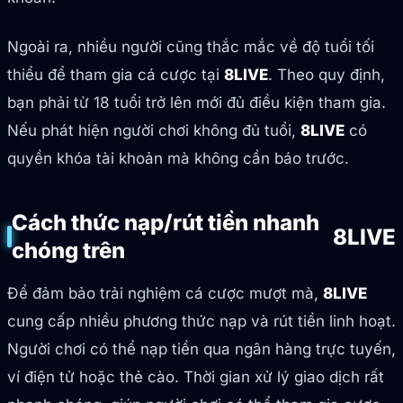
Ngoài ra, nhiều người cũng thắc mắc về độ tuổi tối
thiểu để tham gia cá cược tại
8LIVE
. Theo quy định,
bạn phải từ 18 tuổi trở lên mới đủ điều kiện tham gia.
Nếu phát hiện người chơi không đủ tuổi,
8LIVE
có
quyền khóa tài khoản mà không cần báo trước.
Cách thức nạp/rút tiền nhanh
8LIVE
chóng trên
Để đảm bảo trải nghiệm cá cược mượt mà,
8LIVE
cung cấp nhiều phương thức nạp và rút tiền linh hoạt.
Người chơi có thể nạp tiền qua ngân hàng trực tuyến,
ví điện tử hoặc thẻ cào. Thời gian xử lý giao dịch rất