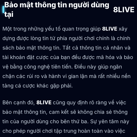
Bảo mật thông tin người dùng
8LIVE
tại
Một trong những yếu tố quan trọng giúp
8LIVE
xây
dựng được lòng tin từ phía người chơi chính là chính
sách bảo mật thông tin. Tất cả thông tin cá nhân và
tài khoản đặt cược của bạn đều được mã hóa và bảo
vệ bằng công nghệ tiên tiến. Điều này giúp ngăn
chặn các rủi ro và hành vi gian lận mà rất nhiều nền
tảng cá cược khác gặp phải.
Bên cạnh đó,
8LIVE
cũng quy định rõ ràng về việc
bảo mật thông tin, cam kết sẽ không chia sẻ thông
tin của người dùng cho bên thứ ba. Sự yên tâm này
cho phép người chơi tập trung hoàn toàn vào việc