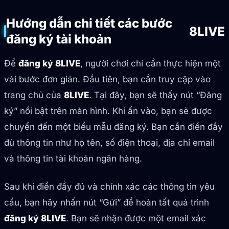
Hướng dẫn chi tiết các bước
8LIVE
đăng ký tài khoản
Để
đăng ký
8LIVE
, người chơi chỉ cần thực hiện một
vài bước đơn giản. Đầu tiên, bạn cần truy cập vào
trang chủ của
8LIVE
. Tại đây, bạn sẽ thấy nút “Đăng
ký” nổi bật trên màn hình. Khi ấn vào, bạn sẽ được
chuyển đến một biểu mẫu đăng ký. Bạn cần điền đầy
đủ thông tin như họ tên, số điện thoại, địa chỉ email
và thông tin tài khoản ngân hàng.
Sau khi điền đầy đủ và chính xác các thông tin yêu
cầu, bạn hãy nhấn nút “Gửi” để hoàn tất quá trình
đăng ký
8LIVE
. Bạn sẽ nhận được một email xác