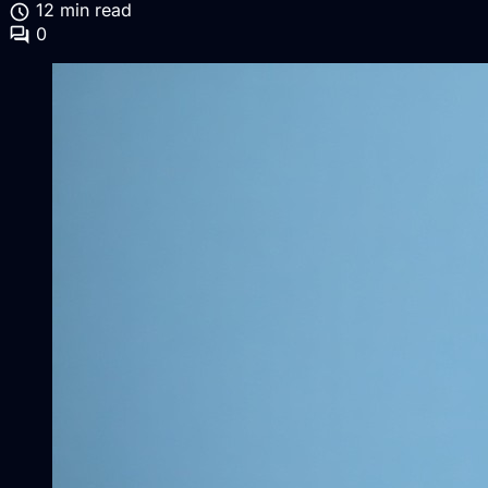
schedule
12 min read
forum
0