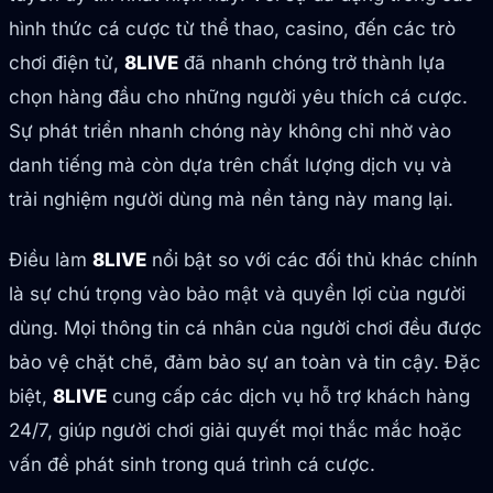
hình thức cá cược từ thể thao, casino, đến các trò
chơi điện tử,
8LIVE
đã nhanh chóng trở thành lựa
chọn hàng đầu cho những người yêu thích cá cược.
Sự phát triển nhanh chóng này không chỉ nhờ vào
danh tiếng mà còn dựa trên chất lượng dịch vụ và
trải nghiệm người dùng mà nền tảng này mang lại.
Điều làm
8LIVE
nổi bật so với các đối thủ khác chính
là sự chú trọng vào bảo mật và quyền lợi của người
dùng. Mọi thông tin cá nhân của người chơi đều được
bảo vệ chặt chẽ, đảm bảo sự an toàn và tin cậy. Đặc
biệt,
8LIVE
cung cấp các dịch vụ hỗ trợ khách hàng
24/7, giúp người chơi giải quyết mọi thắc mắc hoặc
vấn đề phát sinh trong quá trình cá cược.