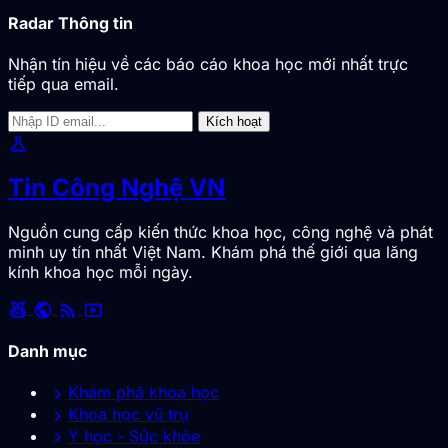
Radar Thông tin
Nhận tín hiệu về các báo cáo khoa học mới nhất trực
tiếp qua email.
Kích hoạt
science
Tin Công Nghệ VN
Nguồn cung cấp kiến thức khoa học, công nghệ và phát
minh uy tín nhất Việt Nam. Khám phá thế giới qua lăng
kính khoa học mỗi ngày.
social_leaderboard
public
rss_feed
smart_display
Danh mục
chevron_right
Khám phá khoa học
chevron_right
Khoa học vũ trụ
chevron_right
Y học - Sức khỏe