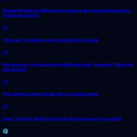
Skarper DiskDrive: Món phụ kiện giúp xe đạp chuyển động nhưng
lại gắn vào phanh?
02
"Pin máu" lần đầu tiên được công bố trên thế giới
03
Nhà khoa học Trung Quốc trình diễn khả năng "tàng hình" bằng vật
liệu đặc biệt
04
Thử nghiệm turbine khí đầu tiên chạy bằng hydro
05
Cháu "hồi sinh" bà đã mất nhờ AI gây bão mạng ở Trung Quốc
radar