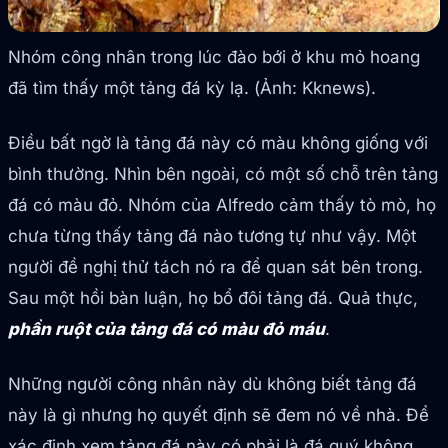
Nhóm công nhân trong lúc đào bới ở khu mỏ hoang
đã tìm thấy một tảng đá kỳ lạ. (Ảnh: Kknews).
Điều bất ngờ là tảng đá này có màu không giống với
bình thường. Nhìn bên ngoài, có một số chỗ trên tảng
đá có màu đỏ. Nhóm của Alfredo cảm thấy tò mò, họ
chưa từng thấy tảng đá nào tương tự như vậy. Một
người đề nghị thử tách nó ra để quan sát bên trong.
Sau một hồi bàn luận, họ bổ đôi tảng đá. Quả thực,
phần ruột của tảng đá có màu đỏ máu
.
Những người công nhân này dù không biết tảng đá
này là gì nhưng họ quyết định sẽ đem nó về nhà. Để
xác định xem tảng đá này có phải là đá quý không,