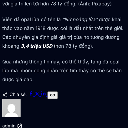
với giá trị lên tới hơn 78 tỷ đồng. (Ảnh: Pixabay)
Viên đá opal lửa có tên là
“Nữ hoàng lửa”
được khai
thác vào năm 1918 được coi là đắt nhất trên thế giới.
Các chuyên gia định giá giá trị của nó tương đương
khoảng
3,4 triệu USD
(hơn 78 tỷ đồng).
Qua những thông tin này, có thể thấy, tảng đá opal
lửa mà nhóm công nhân trên tìm thấy có thể sẽ bán
được giá cao.
share
Chia sẻ:
link
verified
admin