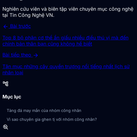
Nghiên cứu viên và biên tập viên chuyên mục công nghệ
tại Tin Công Nghệ VN.
arrow_back
Bài trước
Top 8 bộ phận cơ thể ẩn giấu nhiều điều thú vị mà đến
chính bản thân bạn cũng không hề biết
arrow_forward
Bài tiếp theo
Tận mục những cây quyền trượng nổi tiếng nhất lịch sử
nhân loại
account_tree
Mục lục
Tảng đá may mắn của nhóm công nhân
Vì sao chuyên gia ghen tị với nhóm công nhân?
troubleshoot