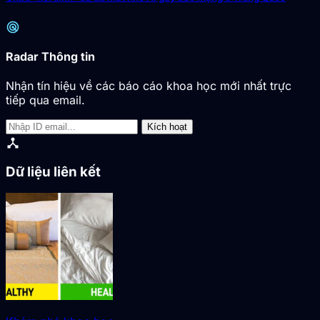
radar
Radar Thông tin
Nhận tín hiệu về các báo cáo khoa học mới nhất trực
tiếp qua email.
Kích hoạt
device_hub
Dữ liệu liên kết