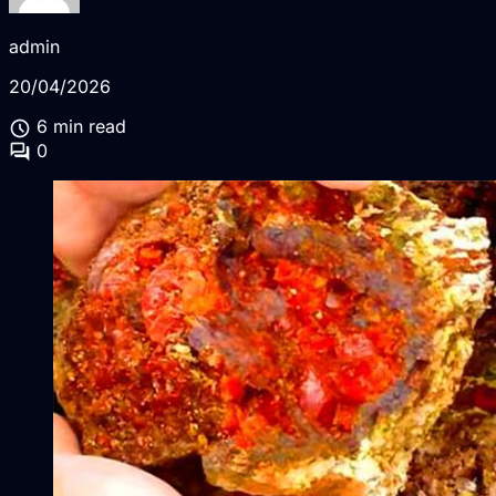
admin
20/04/2026
schedule
6 min read
forum
0