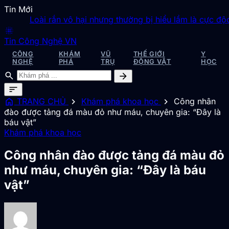
Tin Mới
Loài rắn vô hại nhưng thường bị hiểu lầm là cực độc tại
blur_on
Tin Công Nghệ VN
CÔNG
KHÁM
VŨ
THẾ GIỚI
Y
NGHỆ
PHÁ
TRỤ
ĐỘNG VẬT
HỌC
search
arrow_forward
sort
home
chevron_right
chevron_right
TRANG CHỦ
Khám phá khoa học
Công nhân
đào được tảng đá màu đỏ như máu, chuyên gia: “Đây là
báu vật”
Khám phá khoa học
Công nhân đào được tảng đá màu đỏ
như máu, chuyên gia: “Đây là báu
vật”