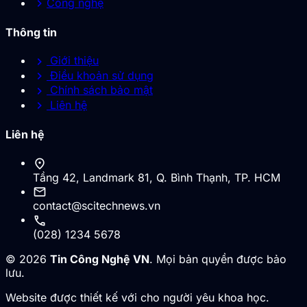
chevron_right
Công nghệ
Thông tin
chevron_right
Giới thiệu
chevron_right
Điều khoản sử dụng
chevron_right
Chính sách bảo mật
chevron_right
Liên hệ
Liên hệ
location_on
Tầng 42, Landmark 81, Q. Bình Thạnh, TP. HCM
mail
contact@scitechnews.vn
call
(028) 1234 5678
© 2026
Tin Công Nghệ VN
. Mọi bản quyền được bảo
lưu.
Website được thiết kế với cho người yêu khoa học.