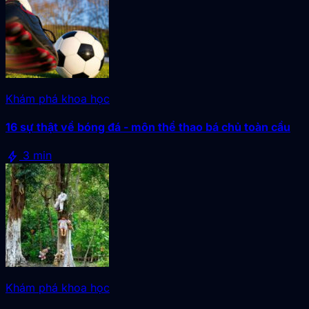
Khám phá khoa học
16 sự thật về bóng đá - môn thể thao bá chủ toàn cầu
bolt
3 min
Khám phá khoa học