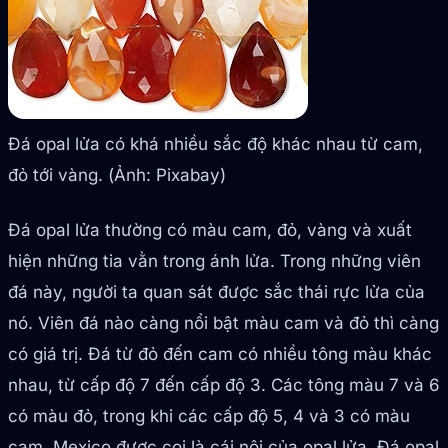
Đá opal lửa có khá nhiều sắc độ khác nhau từ cam,
đỏ tới vàng. (Ảnh: Pixabay)
Đá opal lửa thường có màu cam, đỏ, vàng và xuất
hiện những tia vằn trong ánh lửa. Trong những viên
đá này, người ta quan sát được sắc thái rực lửa của
nó. Viên đá nào càng nổi bật màu cam và đỏ thì càng
có giá trị. Đá từ đỏ đến cam có nhiều tông màu khác
nhau, từ cấp độ 7 đến cấp độ 3. Các tông màu 7 và 6
có màu đỏ, trong khi các cấp độ 5, 4 và 3 có màu
cam. Mexico được coi là cái nôi của opal lửa. Đá opal