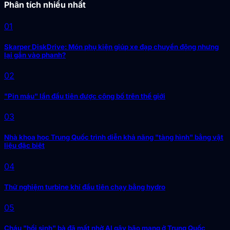
Phân tích nhiều nhất
01
Skarper DiskDrive: Món phụ kiện giúp xe đạp chuyển động nhưng
lại gắn vào phanh?
02
"Pin máu" lần đầu tiên được công bố trên thế giới
03
Nhà khoa học Trung Quốc trình diễn khả năng "tàng hình" bằng vật
liệu đặc biệt
04
Thử nghiệm turbine khí đầu tiên chạy bằng hydro
05
Cháu "hồi sinh" bà đã mất nhờ AI gây bão mạng ở Trung Quốc