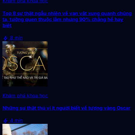
Khám phá khoa học
Top 8 sự thật ngẫu nhiên về vạn vật xung quanh chúng
ta, tưởng quen thuộc lắm nhưng 90% chẳng hề hay
biết
bolt
8 min
Khám phá khoa học
Những sự thật thú vị ít người biết về tượng vàng Oscar
bolt
4 min