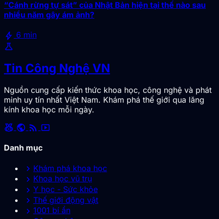
“Cánh rừng tự sát” của Nhật Bản hiện tại thế nào sau
nhiều năm gây ám ảnh?
bolt
6 min
science
Tin Công Nghệ VN
Nguồn cung cấp kiến thức khoa học, công nghệ và phát
minh uy tín nhất Việt Nam. Khám phá thế giới qua lăng
kính khoa học mỗi ngày.
social_leaderboard
public
rss_feed
smart_display
Danh mục
chevron_right
Khám phá khoa học
chevron_right
Khoa học vũ trụ
chevron_right
Y học - Sức khỏe
chevron_right
Thế giới động vật
chevron_right
1001 bí ẩn