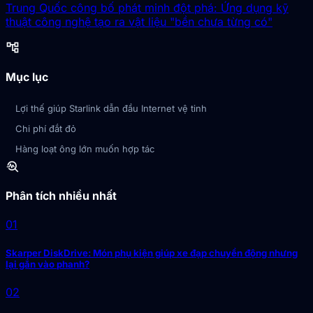
Trung Quốc công bố phát minh đột phá: Ứng dụng kỹ
thuật công nghệ tạo ra vật liệu "bền chưa từng có"
account_tree
Mục lục
Lợi thế giúp Starlink dẫn đầu Internet vệ tinh
Chi phí đắt đỏ
Hàng loạt ông lớn muốn hợp tác
troubleshoot
Phân tích nhiều nhất
01
Skarper DiskDrive: Món phụ kiện giúp xe đạp chuyển động nhưng
lại gắn vào phanh?
02