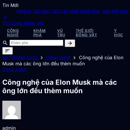
Tin Mới
Những "ác phụ" độc ác nhất hành tinh, làm thịt bạn tình 
blur_on
Tin Công Nghệ VN
CÔNG
KHÁM
VŨ
THẾ GIỚI
Y
NGHỆ
PHÁ
TRỤ
ĐỘNG VẬT
HỌC
search
arrow_forward
sort
home
chevron_right
chevron_right
TRANG CHỦ
Công nghệ
Công nghệ của Elon
Musk mà các ông lớn đều thèm muốn
Công nghệ
Công nghệ của Elon Musk mà các
ông lớn đều thèm muốn
admin