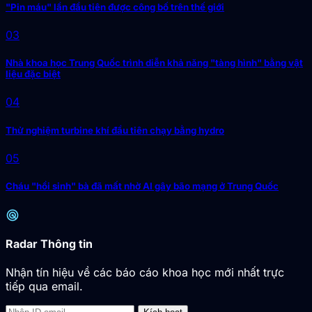
"Pin máu" lần đầu tiên được công bố trên thế giới
03
Nhà khoa học Trung Quốc trình diễn khả năng "tàng hình" bằng vật
liệu đặc biệt
04
Thử nghiệm turbine khí đầu tiên chạy bằng hydro
05
Cháu "hồi sinh" bà đã mất nhờ AI gây bão mạng ở Trung Quốc
radar
Radar Thông tin
Nhận tín hiệu về các báo cáo khoa học mới nhất trực
tiếp qua email.