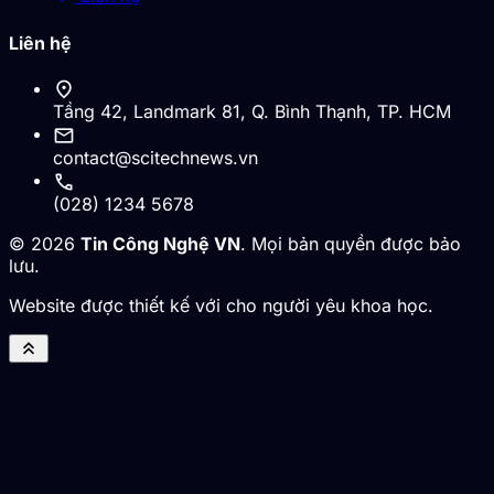
Liên hệ
location_on
Tầng 42, Landmark 81, Q. Bình Thạnh, TP. HCM
mail
contact@scitechnews.vn
call
(028) 1234 5678
© 2026
Tin Công Nghệ VN
. Mọi bản quyền được bảo
lưu.
Website được thiết kế với cho người yêu khoa học.
keyboard_double_arrow_up