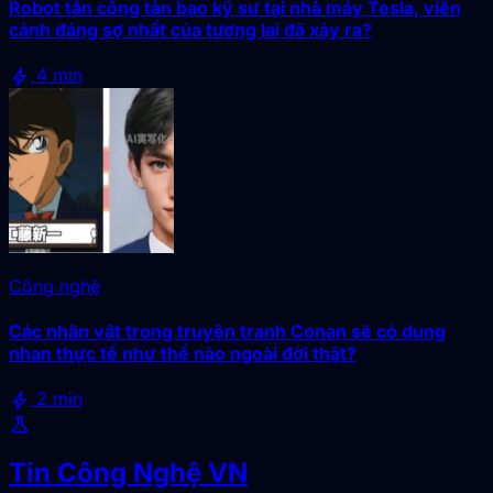
Robot tấn công tàn bạo kỹ sư tại nhà máy Tesla, viễn
cảnh đáng sợ nhất của tương lai đã xảy ra?
bolt
4 min
Công nghệ
Các nhân vật trong truyện tranh Conan sẽ có dung
nhan thực tế như thế nào ngoài đời thật?
bolt
2 min
science
Tin Công Nghệ VN