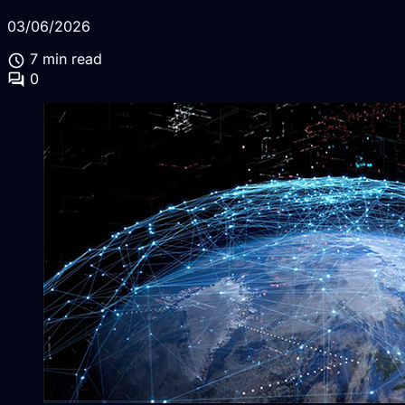
03/06/2026
schedule
7 min read
forum
0