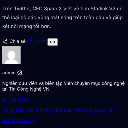
Trên Twitter, CEO SpaceX viết vệ tinh Starlink V2 có
thể loại bỏ các vùng mất sóng trên toàn cầu và giúp
kết nối mạng tốt hơn.
share
Chia sẻ:
link
verified
admin
Nghiên cứu viên và biên tập viên chuyên mục công nghệ
tại Tin Công Nghệ VN.
arrow_back
Bài trước
Công việc nào AI không thể thay thế trong tương lai?
arrow_forward
Bài tiếp theo