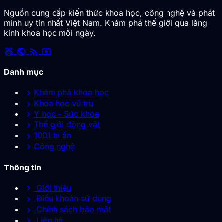
Nguồn cung cấp kiến thức khoa học, công nghệ và phát
minh uy tín nhất Việt Nam. Khám phá thế giới qua lăng
kính khoa học mỗi ngày.
social_leaderboard
public
rss_feed
smart_display
Danh mục
chevron_right
Khám phá khoa học
chevron_right
Khoa học vũ trụ
chevron_right
Y học - Sức khỏe
chevron_right
Thế giới động vật
chevron_right
1001 bí ẩn
chevron_right
Công nghệ
Thông tin
chevron_right
Giới thiệu
chevron_right
Điều khoản sử dụng
chevron_right
Chính sách bảo mật
chevron_right
Liên hệ