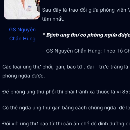
Sau đây là trao đổi giữa phóng viê
tâm nhất.
GS Nguyễn
* Bệnh ung thư có phòng ngừa đượ
Chấn Hùng
– GS Nguyễn Chấn Hùng: Theo Tổ Chức
Các loại ung thư phổi, gan, bao tử , đại – trực tràng là
phòng ngừa được.
Để phòng ung thư phổi thì phải tránh xa thuốc lá vì 8
Có thể ngừa ung thư gan bằng cách chủng ngừa để loạ
Đối với ung thư bao tử thì cần ăn chế dộ dinh dưỡng có