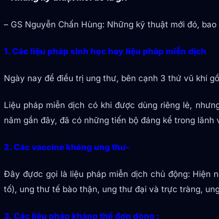
– GS Nguyễn Chấn Hùng: Những kỹ thuật mới đó, bao
1. Các liệu pháp sinh học hay liệu pháp miễn dịch
Ngày nay để điều trị ung thư, bên cạnh 3 thứ vũ khí gồm 
Liệu pháp miễn dịch có khi được dùng riêng lẻ, nhưn
năm gần đây, đã có những tiến bộ đáng kể trong lãnh 
2. Các vaccine kháng ung thư-
Đây đựơc gọi là liệu pháp miễn dịch chủ động: Hiện 
tố), ung thư tế bào thận, ung thư đại và trực tràng, un
3. Các liệu pháp kháng thể đơn dòng :