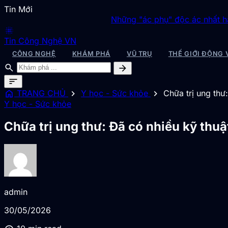
Tin Mới
Những "ác phụ" độc ác nhất hành tinh, l
blur_on
Tin Công Nghệ VN
CÔNG NGHỆ
KHÁM PHÁ
VŨ TRỤ
THẾ GIỚI ĐỘNG 
search
arrow_forward
sort
home
chevron_right
chevron_right
TRANG CHỦ
Y học - Sức khỏe
Chữa trị ung thư
Y học - Sức khỏe
Chữa trị ung thư: Đã có nhiều kỹ thuậ
admin
30/05/2026