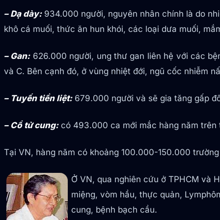
– Dạ dày:
934.000 người, nguyên nhân chính là do nhiễm
khô cá muối, thức ăn hun khói, các loại dưa muối, m
– Gan:
626.000 người, ung thư gan liên hệ với các bệ
và C. Bên cạnh đó, ở vùng nhiệt đới, ngũ cốc nhiễm n
– Tuyến tiền liệt:
679.000 người và sẽ gia tăng gấp đôi
– Cổ tử cung:
có 493.000 ca mới mắc hàng năm trên t
Tại VN, hàng năm có khoảng 100.000-150.000 trường 
Ở VN, qua nghiên cứu ở TPHCM và Hà Nộ
miệng, vòm hầu, thực quản, Lymphôm ,
cung, bệnh bạch cầu.