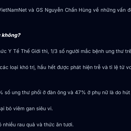
n VietNamNet và GS Nguyễn Chấn Hùng về những vấn đề
c không?
 Y Tế Thế Giới thì, 1/3 số người mắc bệnh ung thư tr
 các loại khó trị, hầu hết được phát hiện trễ và tỉ lệ tử
5% số ung thư phổi ở đàn ông và 47% ở phụ nữ là do hút 
i bỏ viêm gan siêu vi.
 nhiều rau quả và thức ăn tươi.