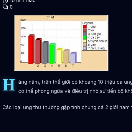
schedule
10 min read
forum
0
H
àng năm, trên thế giới có khoảng 10 triệu ca un
có thể phòng ngừa và điều trị nhờ sự tiến bộ
Các loại ung thư thường gặp tính chung cả 2 giới nam