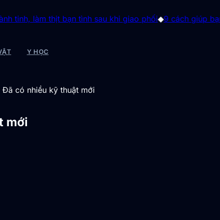
àm thịt bạn tình sau khi giao phối
◆
9 cách giúp bạn ổn định
VẬT
Y HỌC
: Đã có nhiều kỹ thuật mới
t mới