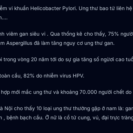
 vi khuẩn Helicobacter Pylori. Ung thư bao tử liên hệ 
ắm.…
nh viêm gan siêu vi . Qua thống kê cho thấy, 75% ngườ
ấm Aspergillus đã làm tăng nguy cơ ung thư gan.
 trong vòng 20 năm tới do sự gia tăng số ngừơi cao tuổ
oàn cầu, 82% do nhiễm virus HPV.
hợp mới mắc ung thư và khoảng 70.000 người chết do 
i cho thấy 10 loại ung thư thường gặp ở nam là: gan, ph
 bệnh bạch cầu. Ở nữ là cổ tử cung, vú, đại trực tràng,