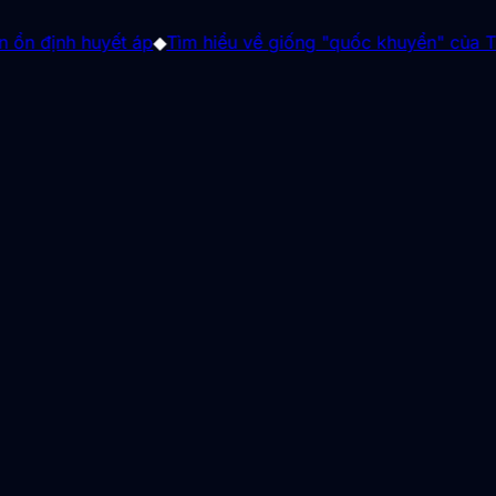
 huyết áp
◆
Tìm hiểu về giống "quốc khuyển" của Triều Tiên