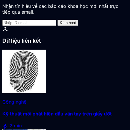
Nhận tín hiệu về các báo cáo khoa học mới nhất trực
tiếp qua email.
Kích hoạt
device_hub
Dữ liệu liên kết
Công nghệ
Kỹ thuật mới phát hiện dấu vân tay trên giấy ướt
bolt
2 min