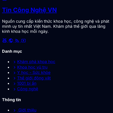
Tin Công Nghệ VN
Nguồn cung cấp kiến thức khoa học, công nghệ và phát
minh uy tín nhất Việt Nam. Khám phá thế giới qua lăng
kính khoa học mỗi ngày.
social_leaderboard
public
rss_feed
smart_display
Danh mục
chevron_right
Khám phá khoa học
chevron_right
Khoa học vũ trụ
chevron_right
Y học - Sức khỏe
chevron_right
Thế giới động vật
chevron_right
1001 bí ẩn
chevron_right
Công nghệ
Thông tin
chevron_right
Giới thiệu