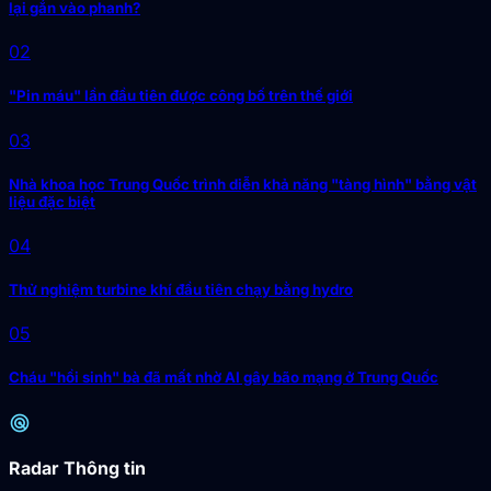
lại gắn vào phanh?
02
"Pin máu" lần đầu tiên được công bố trên thế giới
03
Nhà khoa học Trung Quốc trình diễn khả năng "tàng hình" bằng vật
liệu đặc biệt
04
Thử nghiệm turbine khí đầu tiên chạy bằng hydro
05
Cháu "hồi sinh" bà đã mất nhờ AI gây bão mạng ở Trung Quốc
radar
Radar Thông tin