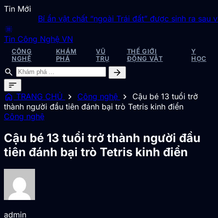
Tin Mới
Bí ẩn vật chất “ngoài Trái đất” được sinh ra sau vụ th
blur_on
Tin Công Nghệ VN
CÔNG
KHÁM
VŨ
THẾ GIỚI
Y
NGHỆ
PHÁ
TRỤ
ĐỘNG VẬT
HỌC
search
arrow_forward
sort
home
chevron_right
chevron_right
TRANG CHỦ
Công nghệ
Cậu bé 13 tuổi trở
thành người đầu tiên đánh bại trò Tetris kinh điển
Công nghệ
Cậu bé 13 tuổi trở thành người đầu
tiên đánh bại trò Tetris kinh điển
admin