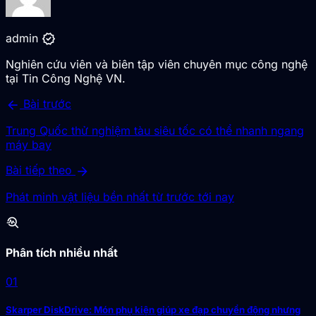
verified
admin
Nghiên cứu viên và biên tập viên chuyên mục công nghệ
tại Tin Công Nghệ VN.
arrow_back
Bài trước
Trung Quốc thử nghiệm tàu siêu tốc có thể nhanh ngang
máy bay
arrow_forward
Bài tiếp theo
Phát minh vật liệu bền nhất từ trước tới nay
troubleshoot
Phân tích nhiều nhất
01
Skarper DiskDrive: Món phụ kiện giúp xe đạp chuyển động nhưng