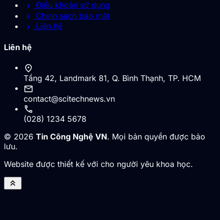
chevron_right
Điều khoản sử dụng
chevron_right
Chính sách bảo mật
chevron_right
Liên hệ
Liên hệ
location_on
Tầng 42, Landmark 81, Q. Bình Thạnh, TP. HCM
mail
contact@scitechnews.vn
call
(028) 1234 5678
© 2026
Tin Công Nghệ VN
. Mọi bản quyền được bảo
lưu.
Website được thiết kế với cho người yêu khoa học.
keyboard_double_arrow_up