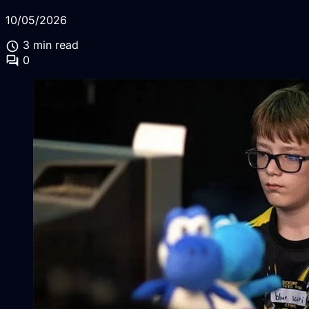
10/05/2026
schedule
3 min read
forum
0