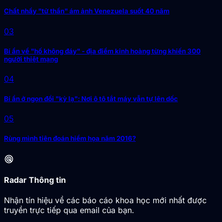
Chất nhầy "tử thần" ám ảnh Venezuela suốt 40 năm
03
Bí ẩn về "hố không đáy" - địa điểm kinh hoàng từng khiến 300
người thiệt mạng
04
Bí ẩn ở ngọn đồi "kỳ lạ": Nơi ô tô tắt máy vẫn tự lên dốc
05
Rùng mình tiên đoán hiểm họa năm 2016?
radar
Radar Thông tin
Nhận tín hiệu về các báo cáo khoa học mới nhất được
truyền trực tiếp qua email của bạn.