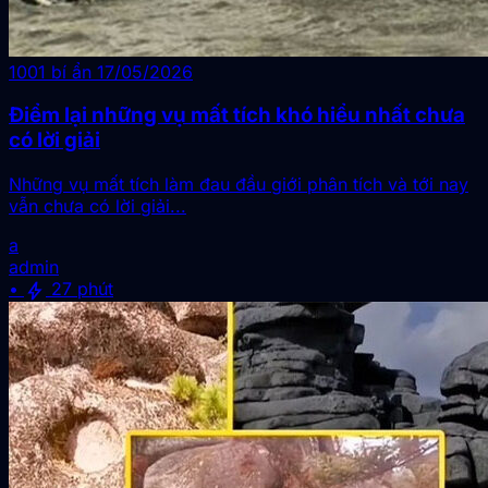
1001 bí ẩn
17/05/2026
Điểm lại những vụ mất tích khó hiểu nhất chưa
có lời giải
Những vụ mất tích làm đau đầu giới phân tích và tới nay
vẫn chưa có lời giải...
a
admin
bolt
•
27 phút