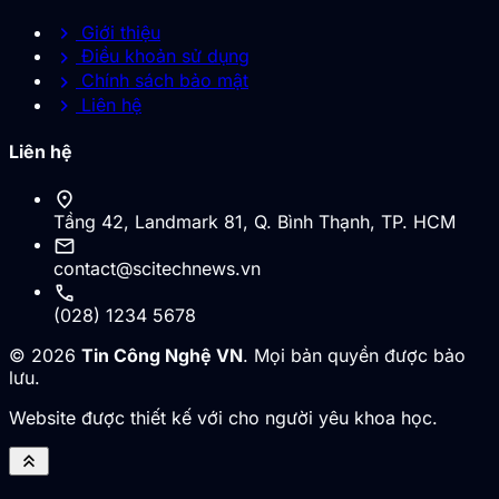
chevron_right
Giới thiệu
chevron_right
Điều khoản sử dụng
chevron_right
Chính sách bảo mật
chevron_right
Liên hệ
Liên hệ
location_on
Tầng 42, Landmark 81, Q. Bình Thạnh, TP. HCM
mail
contact@scitechnews.vn
call
(028) 1234 5678
© 2026
Tin Công Nghệ VN
. Mọi bản quyền được bảo
lưu.
Website được thiết kế với cho người yêu khoa học.
keyboard_double_arrow_up