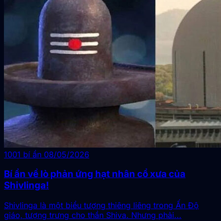
1001 bí ẩn
08/05/2026
Bí ẩn về lò phản ứng hạt nhân cổ xưa của
Shivlinga!
Shivlinga là một biểu tượng thiêng liêng trong Ấn Độ
giáo, tượng trưng cho thần Shiva. Nhưng phải...