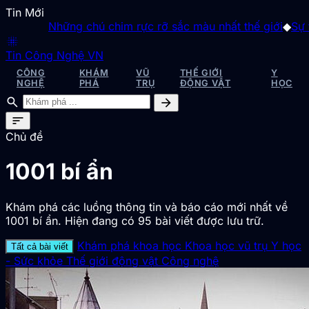
Tin Mới
Những chú chim rực rỡ sắc màu nhất thế giới
◆
Sự thật 
blur_on
Tin Công Nghệ VN
CÔNG
KHÁM
VŨ
THẾ GIỚI
Y
NGHỆ
PHÁ
TRỤ
ĐỘNG VẬT
HỌC
search
arrow_forward
sort
Chủ đề
1001 bí ẩn
Khám phá các luồng thông tin và báo cáo mới nhất về
1001 bí ẩn. Hiện đang có 95 bài viết được lưu trữ.
Khám phá khoa học
Khoa học vũ trụ
Y học
Tất cả bài viết
- Sức khỏe
Thế giới động vật
Công nghệ