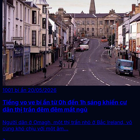
1001 bí ẩn
20/05/2026
Tiếng vo ve bí ẩn từ 0h đến 1h sáng khiến cư
dân thị trấn đêm đêm mất ngủ
Người dân ở Omagh, một thị trấn nhỏ ở Bắc Ireland, vô
cùng khó chịu với một âm...
a