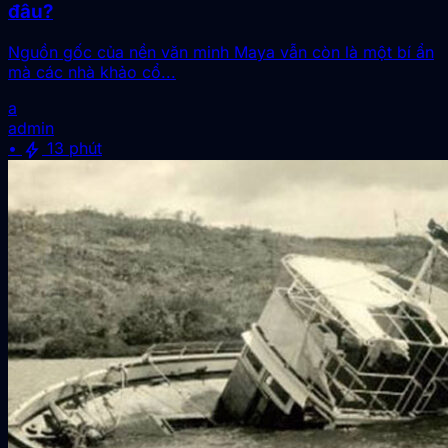
đâu?
Nguồn gốc của nền văn minh Maya vẫn còn là một bí ẩn
mà các nhà khảo cổ...
a
admin
bolt
•
13 phút