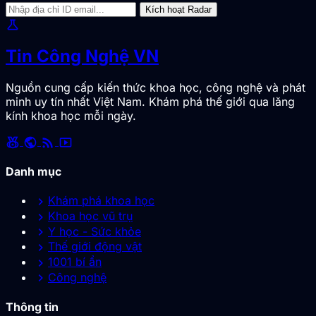
Kích hoạt Radar
science
Tin Công Nghệ VN
Nguồn cung cấp kiến thức khoa học, công nghệ và phát
minh uy tín nhất Việt Nam. Khám phá thế giới qua lăng
kính khoa học mỗi ngày.
social_leaderboard
public
rss_feed
smart_display
Danh mục
chevron_right
Khám phá khoa học
chevron_right
Khoa học vũ trụ
chevron_right
Y học - Sức khỏe
chevron_right
Thế giới động vật
chevron_right
1001 bí ẩn
chevron_right
Công nghệ
Thông tin