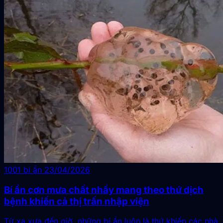
1001 bí ẩn
23/04/2026
Bí ẩn cơn mưa chất nhầy mang theo thứ dịch
bệnh khiến cả thị trấn nhập viện
Từ xa xưa đến giờ, những bí ẩn luôn là thứ khiến các nhà