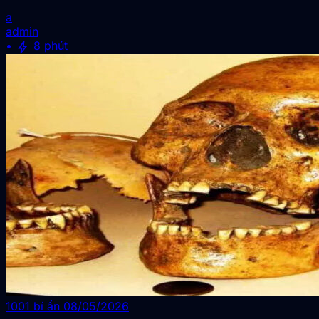
a
admin
bolt
•
8 phút
1001 bí ẩn
08/05/2026