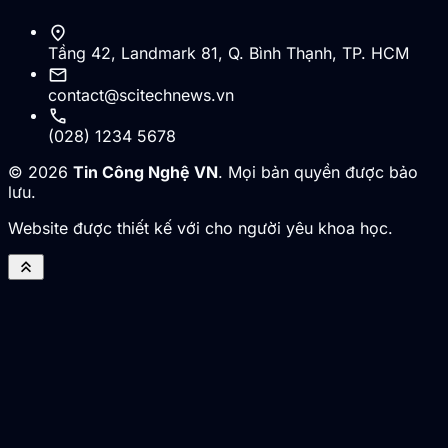
location_on
Tầng 42, Landmark 81, Q. Bình Thạnh, TP. HCM
mail
contact@scitechnews.vn
call
(028) 1234 5678
© 2026
Tin Công Nghệ VN
. Mọi bản quyền được bảo
lưu.
Website được thiết kế với cho người yêu khoa học.
keyboard_double_arrow_up