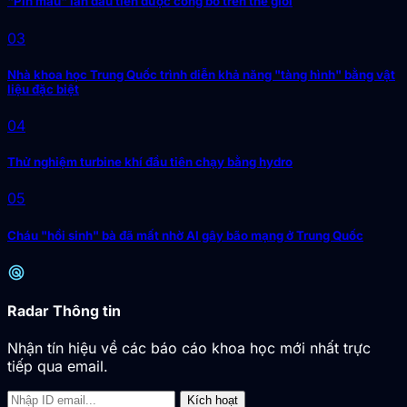
"Pin máu" lần đầu tiên được công bố trên thế giới
03
Nhà khoa học Trung Quốc trình diễn khả năng "tàng hình" bằng vật
liệu đặc biệt
04
Thử nghiệm turbine khí đầu tiên chạy bằng hydro
05
Cháu "hồi sinh" bà đã mất nhờ AI gây bão mạng ở Trung Quốc
radar
Radar Thông tin
Nhận tín hiệu về các báo cáo khoa học mới nhất trực
tiếp qua email.
Kích hoạt