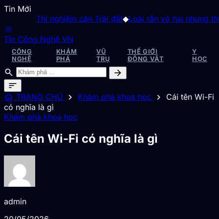
Tin Mới
Thí nghiệm cân Trái đất
◆
Loài rắn vô hại nhưng thườn
blur_on
Tin Công Nghệ VN
CÔNG
KHÁM
VŨ
THẾ GIỚI
Y
NGHỆ
PHÁ
TRỤ
ĐỘNG VẬT
HỌC
search
arrow_forward
sort
home
chevron_right
chevron_right
TRANG CHỦ
Khám phá khoa học
Cái tên Wi-Fi
có nghĩa là gì
Khám phá khoa học
Cái tên Wi-Fi có nghĩa là gì
admin