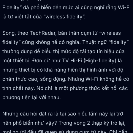
Fidelity” đã phổ biến đến mức ai cũng nghĩ rằng Wi-Fi
là từ viết tắt của “wireless fidelity”.
Song, theo TechRadar, bản thân cụm từ “wireless
fidelity” cũng không hề có nghĩa. Thuật ngữ “fidelity”
thường dùng để biểu thị mức độ tái tạo tín hiệu của
một thiết bị. Đơn cử như TV Hi-Fi (High-fidelity) là
những thiết bị có khả năng hiển thị hình ảnh với độ
chân thực cao, sống động. Nhưng Wi-Fi không hề có
tính chất này. Nó chỉ là một phương thức kết nối các
phương tiện lại với nhau.
Nhưng câu hỏi đặt ra là tại sao hiểu lầm này lại trở
nên phổ biến như vậy? Trong vòng 2 thập kỷ trở lại,
mọi người đều đã quen sử dụng cụm từ này. Chỉ cần