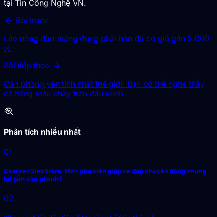
tại Tin Công Nghệ VN.
arrow_back
Bài trước
Lão nông đào măng đụng phải hòn đá có giá gần 2.000
tỷ
arrow_forward
Bài tiếp theo
Căn phòng yên tĩnh nhất thế giới: Bạn có thể nghe thấy
cả tiếng máu chảy trên đầu mình
troubleshoot
Phân tích nhiều nhất
01
Skarper DiskDrive: Món phụ kiện giúp xe đạp chuyển động nhưng
lại gắn vào phanh?
02