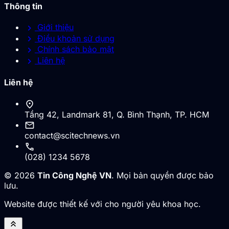
Thông tin
chevron_right
Giới thiệu
chevron_right
Điều khoản sử dụng
chevron_right
Chính sách bảo mật
chevron_right
Liên hệ
Liên hệ
location_on
Tầng 42, Landmark 81, Q. Bình Thạnh, TP. HCM
mail
contact@scitechnews.vn
call
(028) 1234 5678
© 2026
Tin Công Nghệ VN
. Mọi bản quyền được bảo
lưu.
Website được thiết kế với cho người yêu khoa học.
keyboard_double_arrow_up