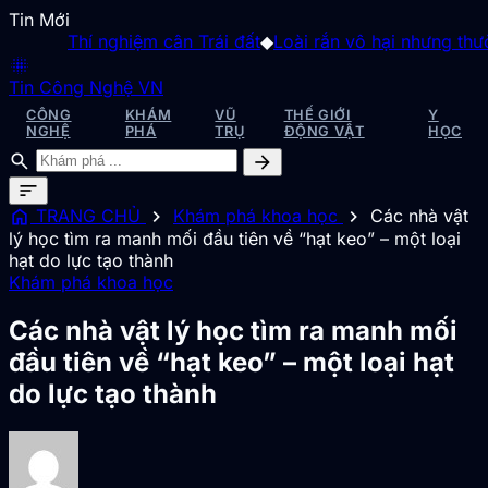
Tin Mới
Thí nghiệm cân Trái đất
◆
Loài rắn vô hại nhưng thường b
blur_on
Tin Công Nghệ VN
CÔNG
KHÁM
VŨ
THẾ GIỚI
Y
NGHỆ
PHÁ
TRỤ
ĐỘNG VẬT
HỌC
search
arrow_forward
sort
home
chevron_right
chevron_right
TRANG CHỦ
Khám phá khoa học
Các nhà vật
lý học tìm ra manh mối đầu tiên về “hạt keo” – một loại
hạt do lực tạo thành
Khám phá khoa học
Các nhà vật lý học tìm ra manh mối
đầu tiên về “hạt keo” – một loại hạt
do lực tạo thành