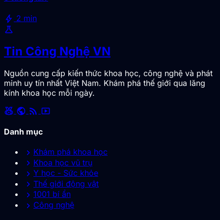
bolt
2 min
science
Tin Công Nghệ VN
Nguồn cung cấp kiến thức khoa học, công nghệ và phát
minh uy tín nhất Việt Nam. Khám phá thế giới qua lăng
kính khoa học mỗi ngày.
social_leaderboard
public
rss_feed
smart_display
Danh mục
chevron_right
Khám phá khoa học
chevron_right
Khoa học vũ trụ
chevron_right
Y học - Sức khỏe
chevron_right
Thế giới động vật
chevron_right
1001 bí ẩn
chevron_right
Công nghệ