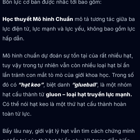
Bốn lực cơ bản được nhắc tới bao gồm:
Học thuyết Mô hình Chuẩn
mô tả tương tác giữa ba
lực điện từ, lực mạnh và lực yếu, không bao gồm lực
hấp dẫn.
Mô hình chuẩn dự đoán sự tồn tại của rất nhiều hạt,
tuy vậy trong tự nhiên vẫn còn nhiều loại hạt bí ẩn
lẩn tránh con mắt tò mò của giới khoa học. Trong số
đó có
“hạt keo”
, biệt danh
“glueball
”, là một nhóm
hạt cấu thành từ
gluon – loại hạt truyền lực mạnh.
Có thể nói hạt keo là một thứ hạt cấu thành hoàn
toàn từ lực.
Bấy lâu nay, giới vật lý hạt vẫn tìm cách chứng minh