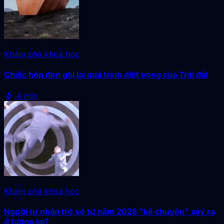
Khám phá khoa học
Chiếc hộp đen ghi lại quá trình diệt vong của Trái đất
bolt
4 min
Khám phá khoa học
Người tự nhận trở về từ năm 2028 "kể chuyện" xảy ra
ở tương lai?