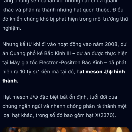
rằng chúng sẽ hòa lẫn với những hạt chứa quark
khác và phân rã thành những hạt quen thuộc. Điều
đó khiến chúng khó bị phát hiện trong môi trường thử
nghiệm.
Nhưng kể từ khi đi vào hoạt động vào năm 2008, dự
án Quang phổ kế Bắc Kinh III – dự án được thực hiện
tại Máy gia tốc Electron-Positron Bắc Kinh – đã phát
hiện ra 10 tỷ sự kiện mà tại đó, h
ạt meson J/ψ hình
thành.
Hạt meson J/ψ đặc biệt bất ổn định, tuổi đời của
chúng ngắn ngủi và nhanh chóng phân rã thành một
loại hạt khác, trong số đó bao gồm hạt X(2370).