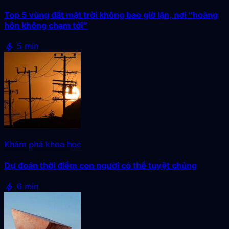
Top 5 vùng đất mặt trời không bao giờ lặn, nơi “hoàng
hôn không chạm tới”
bolt
5 min
Khám phá khoa học
Dự đoán thời điểm con người có thể tuyệt chủng
bolt
6 min