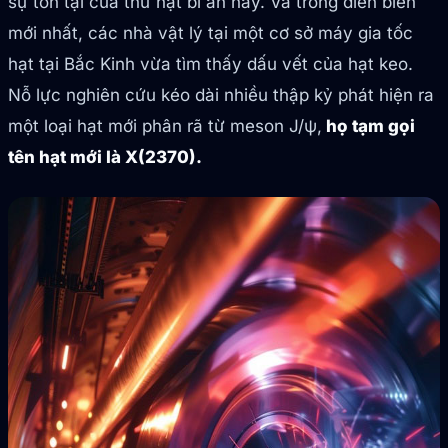
sự tồn tại của thứ hạt bí ẩn này. Và trong diễn biến
mới nhất, các nhà vật lý tại một cơ sở máy gia tốc
hạt tại Bắc Kinh vừa tìm thấy dấu vết của hạt keo.
Nỗ lực nghiên cứu kéo dài nhiều thập kỷ phát hiện ra
một loại hạt mới phân rã từ meson J/ψ,
họ tạm gọi
tên hạt mới là X(2370).