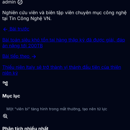
verified
admin
Nghiên cứu viên và biên tập viên chuyên mục công nghệ
tại Tin Công Nghệ VN.
arrow_back
Bài trước
Bài toán siêu khó tồn tại hàng thập kỷ đã được giải, đáp
án nặng tới 200TB
arrow_forward
Bài tiếp theo
Thiếu niên Italy sẽ trở thành vị thánh đầu tiên của thiên
niên kỷ
account_tree
Mục lục
Một “viên bi” tàng hình trong mắt thường, tạo nên từ lực
troubleshoot
Phân tích nhiều nhất