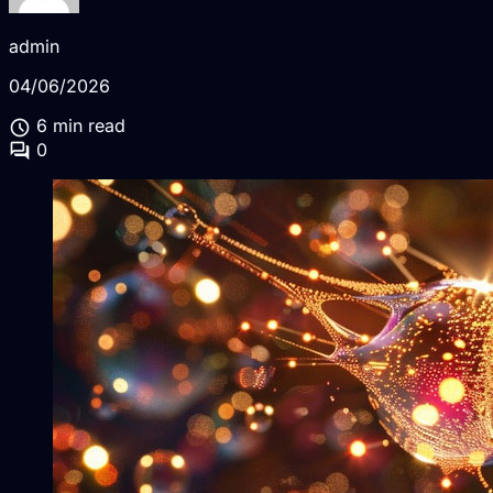
admin
04/06/2026
schedule
6 min read
forum
0