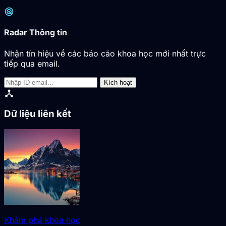
radar
Radar Thông tin
Nhận tín hiệu về các báo cáo khoa học mới nhất trực
tiếp qua email.
Kích hoạt
device_hub
Dữ liệu liên kết
Khám phá khoa học