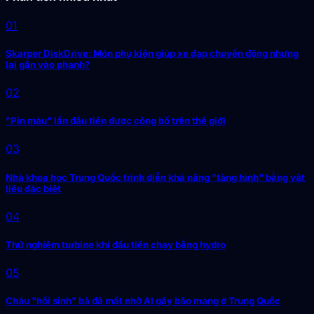
01
Skarper DiskDrive: Món phụ kiện giúp xe đạp chuyển động nhưng
lại gắn vào phanh?
02
"Pin máu" lần đầu tiên được công bố trên thế giới
03
Nhà khoa học Trung Quốc trình diễn khả năng "tàng hình" bằng vật
liệu đặc biệt
04
Thử nghiệm turbine khí đầu tiên chạy bằng hydro
05
Cháu "hồi sinh" bà đã mất nhờ AI gây bão mạng ở Trung Quốc