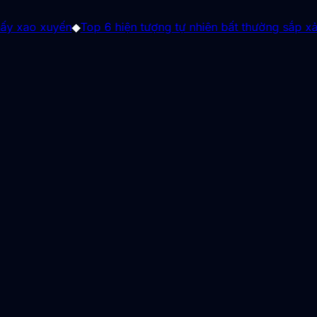
ến
◆
Top 6 hiện tượng tự nhiên bất thường sắp xảy ra trong 