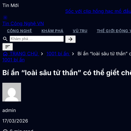
Tin Mới
Sốc với clip hồng hạc mổ đầu nhau lấy m
blur_on
Tin Công Nghệ VN
CÔNG NGHỆ
KHÁM PHÁ
VŨ TRỤ
THẾ GIỚI ĐỘNG 
search
arrow_forward
sort
home
chevron_right
chevron_right
TRANG CHỦ
1001 bí ẩn
Bí ẩn “loài sâu tử thần”
1001 bí ẩn
Bí ẩn “loài sâu tử thần” có thể giết 
admin
17/03/2026