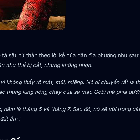
ả sâu tử thần theo lời kể của dân địa phương như sau:
ắn như thể bị cắt, nhưng không nhọn.
 vì không thấy rõ mắt, mũi, miệng. Nó di chuyển rất lạ 
các thung lũng nóng cháy của sa mạc Gobi mà phía dướ
 năm là tháng 6 và tháng 7. Sau đó, nó sẽ vùi trong cát
đất ẩm”.