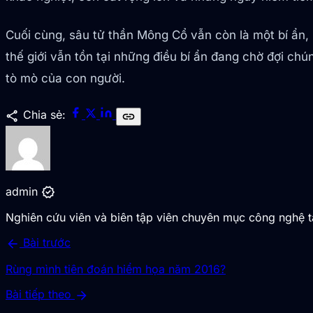
Cuối cùng, sâu tử thần Mông Cổ vẫn còn là một bí ẩn,
thế giới vẫn tồn tại những điều bí ẩn đang chờ đợi chú
tò mò của con người.
share
Chia sẻ:
link
verified
admin
Nghiên cứu viên và biên tập viên chuyên mục công nghệ 
arrow_back
Bài trước
Rùng mình tiên đoán hiểm họa năm 2016?
arrow_forward
Bài tiếp theo