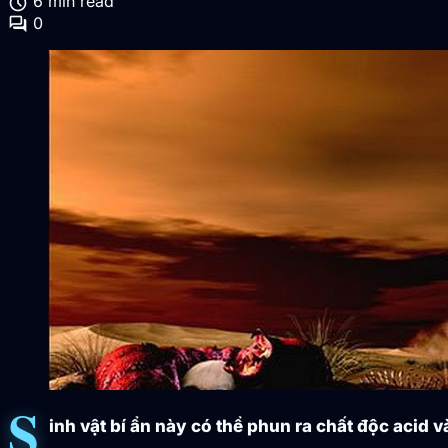
schedule
6 min read
forum
0
S
inh vật bí ẩn này có thể phun ra chất độc acid 