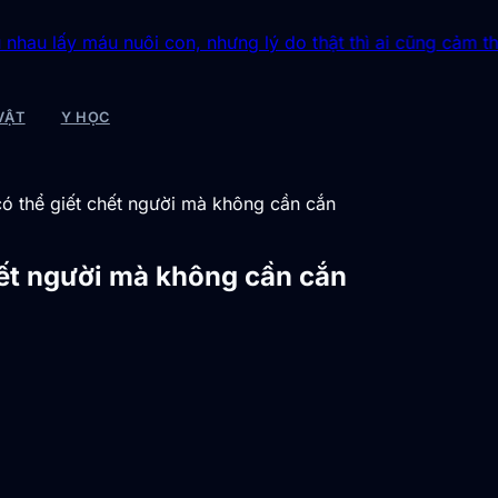
áu nuôi con, nhưng lý do thật thì ai cũng cảm thấy xao xuy
VẬT
Y HỌC
 có thể giết chết người mà không cần cắn
chết người mà không cần cắn