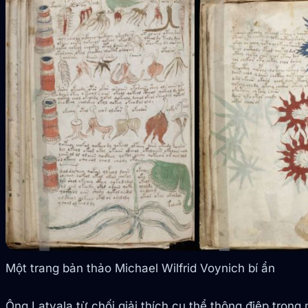
Một trang bản thảo Michael Wilfrid Voynich bí ẩn
Ông Latvala từ chối giải thích cụ thể thông điệp tron