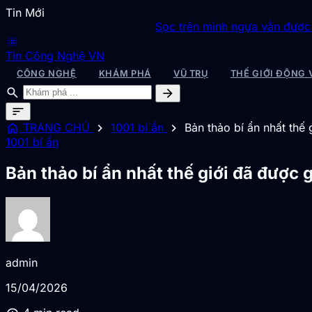
Tin Mới
Sọc trên mình ngựa vằn được giải mã
◆
Sai
blur_on
Tin Công Nghệ VN
CÔNG NGHỆ
KHÁM PHÁ
VŨ TRỤ
THẾ GIỚI ĐỘNG 
search
arrow_forward
sort
home
chevron_right
chevron_right
TRANG CHỦ
1001 bí ẩn
Bản thảo bí ẩn nhất thế 
1001 bí ẩn
Bản thảo bí ẩn nhất thế giới đã được 
admin
15/04/2026