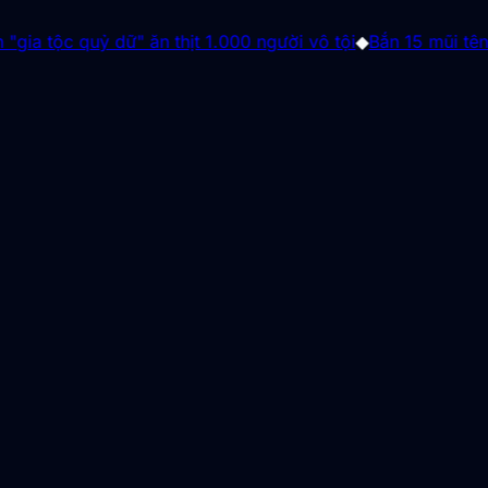
 dữ" ăn thịt 1.000 người vô tội
◆
Bắn 15 mũi tên trong 10 gi