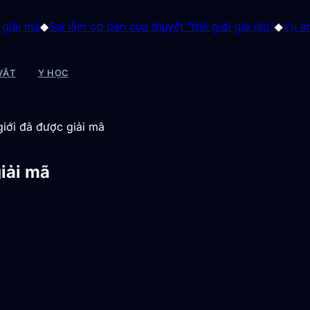
 lầm cơ bản của thuyết "thế giới giả lập"
◆
Vụ án "gia tộc quỷ
VẬT
Y HỌC
giới đã được giải mã
giải mã