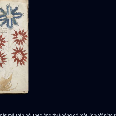
g mật mã trên bởi theo ông thì không có một
“người bình 