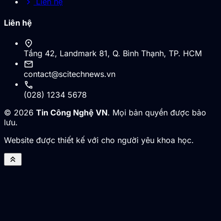
chevron_right
Liên hệ
Liên hệ
location_on
Tầng 42, Landmark 81, Q. Bình Thạnh, TP. HCM
mail
contact@scitechnews.vn
call
(028) 1234 5678
© 2026
Tin Công Nghệ VN
. Mọi bản quyền được bảo
lưu.
Website được thiết kế với cho người yêu khoa học.
keyboard_double_arrow_up