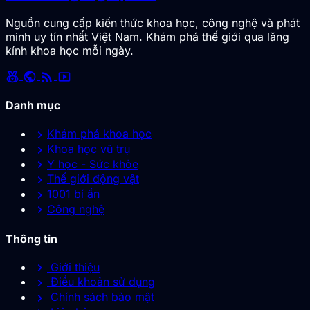
Nguồn cung cấp kiến thức khoa học, công nghệ và phát
minh uy tín nhất Việt Nam. Khám phá thế giới qua lăng
kính khoa học mỗi ngày.
social_leaderboard
public
rss_feed
smart_display
Danh mục
chevron_right
Khám phá khoa học
chevron_right
Khoa học vũ trụ
chevron_right
Y học - Sức khỏe
chevron_right
Thế giới động vật
chevron_right
1001 bí ẩn
chevron_right
Công nghệ
Thông tin
chevron_right
Giới thiệu
chevron_right
Điều khoản sử dụng
chevron_right
Chính sách bảo mật