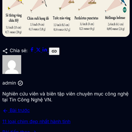
share
Chia sẻ:
link
verified
admin
Nghiên cứu viên và biên tập viên chuyên mục công nghệ
tại Tin Công Nghệ VN.
arrow_back
Bài trước
11 loại chim đẹp nhất hành tinh