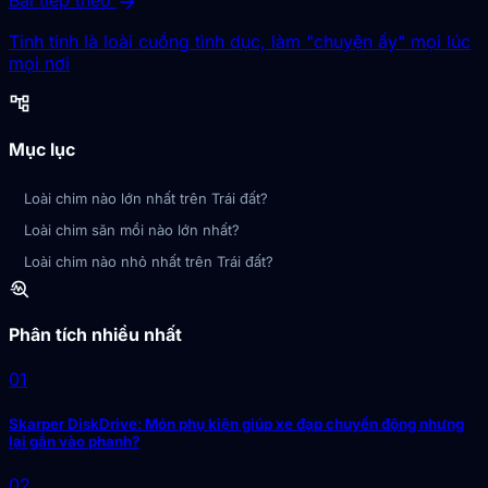
arrow_forward
Bài tiếp theo
Tinh tinh là loài cuồng tình dục, làm "chuyện ấy" mọi lúc
mọi nơi
account_tree
Mục lục
Loài chim nào lớn nhất trên Trái đất?
Loài chim săn mồi nào lớn nhất?
Loài chim nào nhỏ nhất trên Trái đất?
troubleshoot
Phân tích nhiều nhất
01
Skarper DiskDrive: Món phụ kiện giúp xe đạp chuyển động nhưng
lại gắn vào phanh?
02