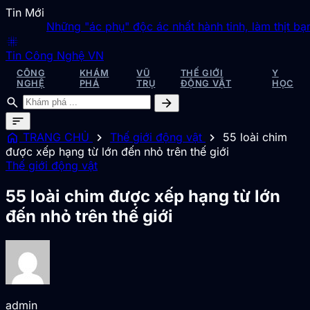
Tin Mới
Những "ác phụ" độc ác nhất hành tinh, làm thịt bạn tìn
blur_on
Tin Công Nghệ VN
CÔNG
KHÁM
VŨ
THẾ GIỚI
Y
NGHỆ
PHÁ
TRỤ
ĐỘNG VẬT
HỌC
search
arrow_forward
sort
home
chevron_right
chevron_right
TRANG CHỦ
Thế giới động vật
55 loài chim
được xếp hạng từ lớn đến nhỏ trên thế giới
Thế giới động vật
55 loài chim được xếp hạng từ lớn
đến nhỏ trên thế giới
admin