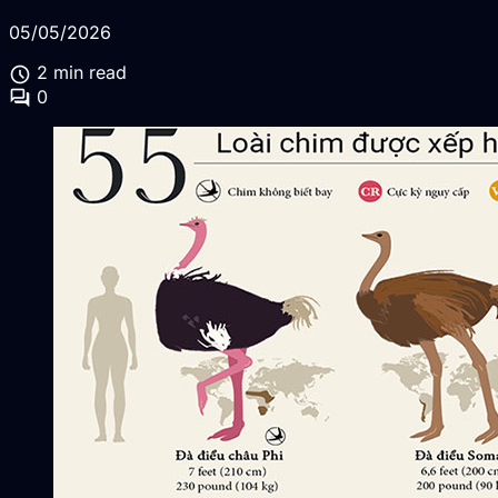
05/05/2026
schedule
2 min read
forum
0