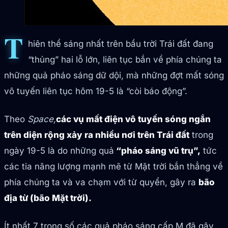
T
hiên thể sáng nhất trên bầu trời Trái đất đang
“thủng” hai lỗ lớn, liên tục bắn về phía chúng ta
những quả pháo sáng dữ dội, mà những đợt mất sóng
vô tuyến liên tục hôm 19-5 là “còi báo động”.
Theo
Space,
các vụ mất điện vô tuyến sóng ngắn
trên diện rộng xảy ra nhiều nơi trên Trái đất
trong
ngày 19-5 là do những quả
“pháo sáng vũ trụ”,
tức
các tia năng lượng mạnh mẽ từ Mặt trời bắn thẳng về
phía chúng ta và va chạm với từ quyển, gây ra
bão
địa từ (bão Mặt trời).
Ít nhất 7 trong số các quả pháo sáng cấp M đã gây