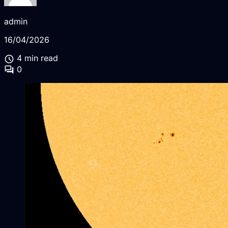
admin
16/04/2026
schedule
4 min read
forum
0