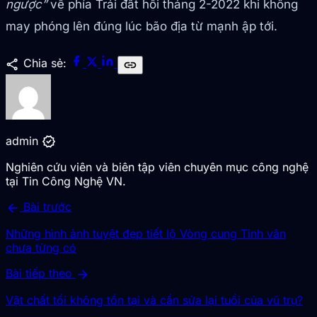
ngược”
về phía Trái đất hồi tháng 2-2022 khi không
may phóng lên đúng lúc bão địa từ mạnh ập tới.
share
Chia sẻ:
link
verified
admin
Nghiên cứu viên và biên tập viên chuyên mục công nghệ
tại Tin Công Nghệ VN.
arrow_back
Bài trước
Những hình ảnh tuyệt đẹp tiết lộ Vòng cung Tinh vân
chưa từng có
arrow_forward
Bài tiếp theo
Vật chất tối không tồn tại và cần sửa lại tuổi của vũ trụ?