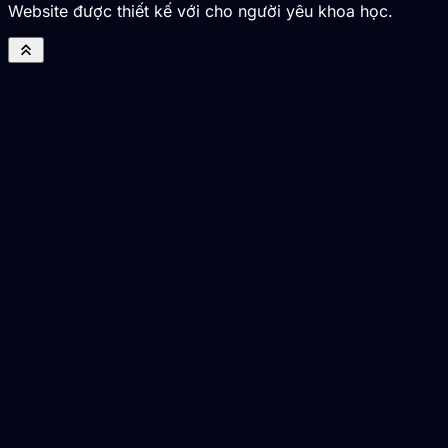
Website được thiết kế với cho người yêu khoa học.
keyboard_double_arrow_up