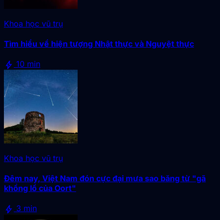
Khoa học vũ trụ
Tìm hiểu về hiện tượng Nhật thực và Nguyệt thực
bolt
10 min
Khoa học vũ trụ
Đêm nay, Việt Nam đón cực đại mưa sao băng từ "gã
khổng lồ của Oort"
bolt
3 min