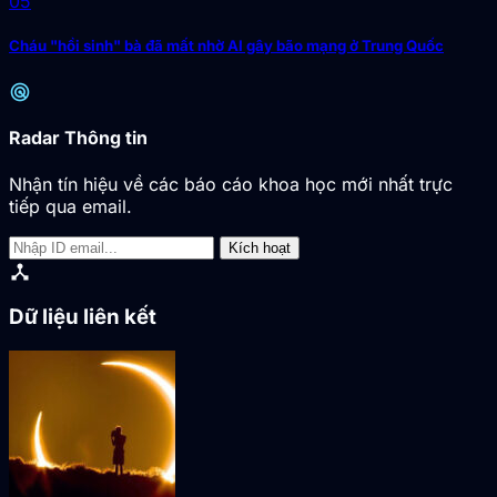
05
Cháu "hồi sinh" bà đã mất nhờ AI gây bão mạng ở Trung Quốc
radar
Radar Thông tin
Nhận tín hiệu về các báo cáo khoa học mới nhất trực
tiếp qua email.
Kích hoạt
device_hub
Dữ liệu liên kết