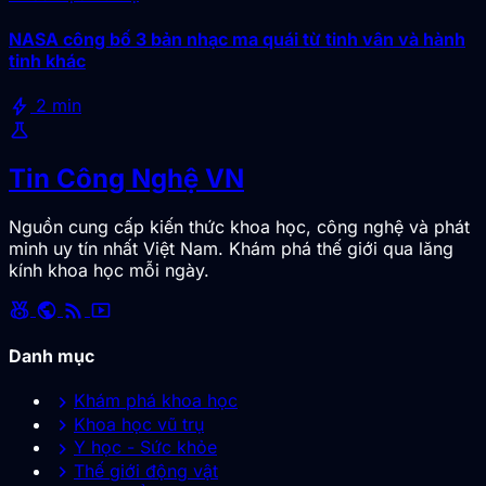
NASA công bố 3 bản nhạc ma quái từ tinh vân và hành
tinh khác
bolt
2 min
science
Tin Công Nghệ VN
Nguồn cung cấp kiến thức khoa học, công nghệ và phát
minh uy tín nhất Việt Nam. Khám phá thế giới qua lăng
kính khoa học mỗi ngày.
social_leaderboard
public
rss_feed
smart_display
Danh mục
chevron_right
Khám phá khoa học
chevron_right
Khoa học vũ trụ
chevron_right
Y học - Sức khỏe
chevron_right
Thế giới động vật