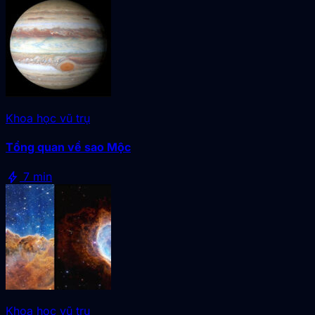
Khoa học vũ trụ
Tổng quan về sao Mộc
bolt
7 min
Khoa học vũ trụ