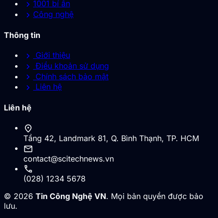
chevron_right
1001 bí ẩn
chevron_right
Công nghệ
Thông tin
chevron_right
Giới thiệu
chevron_right
Điều khoản sử dụng
chevron_right
Chính sách bảo mật
chevron_right
Liên hệ
Liên hệ
location_on
Tầng 42, Landmark 81, Q. Bình Thạnh, TP. HCM
mail
contact@scitechnews.vn
call
(028) 1234 5678
© 2026
Tin Công Nghệ VN
. Mọi bản quyền được bảo
lưu.