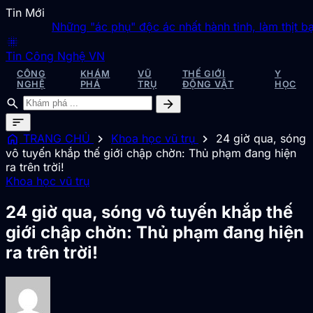
Tin Mới
Những "ác phụ" độc ác nhất hành tinh, làm thịt bạn t
blur_on
Tin Công Nghệ VN
CÔNG
KHÁM
VŨ
THẾ GIỚI
Y
NGHỆ
PHÁ
TRỤ
ĐỘNG VẬT
HỌC
search
arrow_forward
sort
home
chevron_right
chevron_right
TRANG CHỦ
Khoa học vũ trụ
24 giờ qua, sóng
vô tuyến khắp thế giới chập chờn: Thủ phạm đang hiện
ra trên trời!
Khoa học vũ trụ
24 giờ qua, sóng vô tuyến khắp thế
giới chập chờn: Thủ phạm đang hiện
ra trên trời!