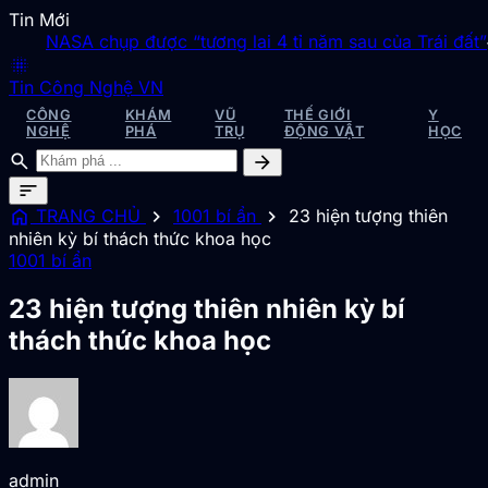
Tin Mới
A chụp được “tương lai 4 tỉ năm sau của Trái đất”
◆
Bí ẩn vậ
blur_on
Tin Công Nghệ VN
CÔNG
KHÁM
VŨ
THẾ GIỚI
Y
NGHỆ
PHÁ
TRỤ
ĐỘNG VẬT
HỌC
search
arrow_forward
sort
home
chevron_right
chevron_right
TRANG CHỦ
1001 bí ẩn
23 hiện tượng thiên
nhiên kỳ bí thách thức khoa học
1001 bí ẩn
23 hiện tượng thiên nhiên kỳ bí
thách thức khoa học
admin