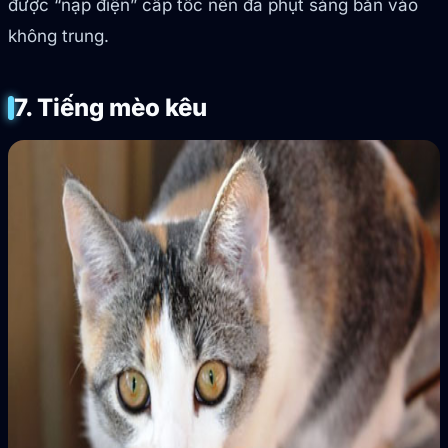
được “nạp điện” cấp tốc nên đã phụt sáng bắn vào
không trung.
7. Tiếng mèo kêu