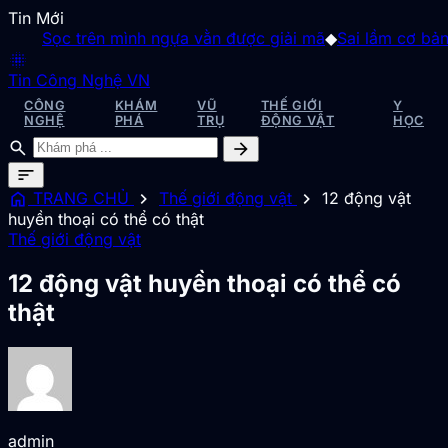
Tin Mới
c trên mình ngựa vằn được giải mã
◆
Sai lầm cơ bản của thuy
blur_on
Tin Công Nghệ VN
CÔNG
KHÁM
VŨ
THẾ GIỚI
Y
NGHỆ
PHÁ
TRỤ
ĐỘNG VẬT
HỌC
search
arrow_forward
sort
home
chevron_right
chevron_right
TRANG CHỦ
Thế giới động vật
12 động vật
huyền thoại có thể có thật
Thế giới động vật
12 động vật huyền thoại có thể có
thật
admin