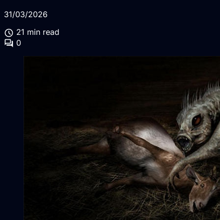
31/03/2026
schedule
21 min read
forum
0