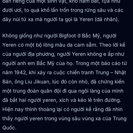
bản riêng của một sinh vật, khó nắm bắt, tựa như
đười ươi, to quá khổ lẩn trốn trong rừng sâu và các
dãy núi từ xa mà người ta gọi là Yeren (dã nhân).
Không giống như người Bigfoot ở Bắc Mỹ, người
Yeren có một bộ lông màu da cam sẫm. Theo lời kể
của người địa phương, người Yeren không e ấp như
người anh em Bắc Mỹ của họ. Trong một báo cáo từ
năm 1942, khi xảy ra cuộc chiến tranh Trung – Nhật
Bản, ông Liu Jikuan, lúc đó còn nhỏ, đã chứng kiến
một trung đoàn quân đội đi qua ngôi làng của mình
đã bắt hai người yeren, xích và kéo lê trên đường.
Hiện nay thỉnh thoảng lại có người kể rằng đã nhìn
thấy người yeren trong vùng sâu vùng xa của Trung
Quốc.