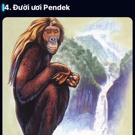
4. Đười ươi Pendek