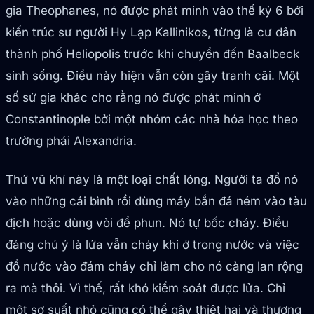
gia Theophanes, nó được phát minh vào thế kỷ 6 bởi
kiến trúc sư người Hy Lạp Kallinikos, từng là cư dân
thành phố Heliopolis trước khi chuyển đến Baalbeck
sinh sống. Điều này hiện vẫn còn gây tranh cãi. Một
số sử gia khác cho rằng nó được phát minh ở
Constantinople bởi một nhóm các nhà hóa học theo
trường phái Alexandria.
Thứ vũ khí này là một loại chất lỏng. Người ta đổ nó
vào những cái bình rồi dùng máy bắn đá ném vào tàu
địch hoặc dùng vòi để phun. Nó tự bốc cháy. Điều
đáng chú ý là lửa vẫn cháy khi ở trong nước và việc
đổ nước vào đám cháy chỉ làm cho nó càng lan rộng
ra mà thôi. Vì thế, rất khó kiểm soát được lửa. Chỉ
một sơ suất nhỏ cũng có thể gây thiệt hại và thương