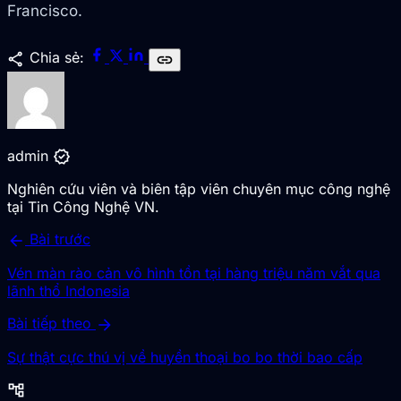
Francisco.
share
Chia sẻ:
link
verified
admin
Nghiên cứu viên và biên tập viên chuyên mục công nghệ
tại Tin Công Nghệ VN.
arrow_back
Bài trước
Vén màn rào cản vô hình tồn tại hàng triệu năm vắt qua
lãnh thổ Indonesia
arrow_forward
Bài tiếp theo
Sự thật cực thú vị về huyền thoại bo bo thời bao cấp
account_tree