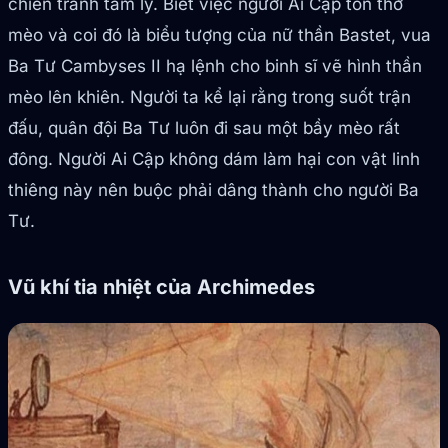
chiến tranh tâm lý. Biết việc người Ai Cập tôn thờ
mèo và coi đó là biểu tượng của nữ thần Bastet, vua
Ba Tư Cambyses II hạ lệnh cho binh sĩ vẽ hình thần
mèo lên khiên. Người ta kể lại rằng trong suốt trận
đấu, quân đội Ba Tư luôn đi sau một bầy mèo rất
đông. Người Ai Cập không dám làm hại con vật linh
thiêng này nên buộc phải dâng thành cho người Ba
Tư.
Vũ khí tia nhiệt của Archimedes