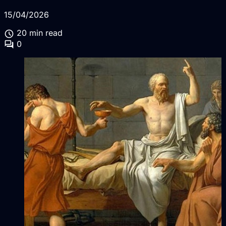
15/04/2026
schedule
20 min read
forum
0