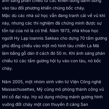
ánh sáng phản chiếu từ các khiên đồng đánh bóng
vào tàu đối phương khiến chúng bốc cháy.
Mặc dù các nhà sử học vẫn đang tranh cãi về vũ khí
này, nhưng các thí nghiệm đã chứng minh được sự
tồn tại của nó là có thể. Năm 1973, nhà khoa học
người Hy Lạp Ioannis Sakkas cho dựng 70 tấm gương
phủ đồng chiếu vào một mô hình tàu chiến La Mã
làm bằng gỗ dán ở cách đó 50 m. Khi ánh sáng phản
chiếu từ các tấm gương hội tụ vào con tàu, nó bốc
cháy.
Năm 2005, một nhóm sinh viên từ Viện Công nghệ
Massachusettes, Mỹ cũng mô phỏng thành công vũ
khí cổ đại này. Họ sử dụng những mảnh gương hình
vuông đốt cháy một con thuyền ở cảng San