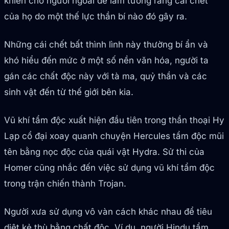
khiến cho người ngoài dễ lầm tưởng rằng cái chết
của họ do một thế lực thần bí nào đó gây ra.
Những cái chết bất thình lình này thường bí ẩn và
khó hiểu đến mức ở một số nền văn hóa, người ta
gán các chất độc này với tà ma, quỷ thần và các
sinh vật đến từ thế giới bên kia.
Vũ khí tẩm độc xuất hiện đầu tiên trong thần thoại Hy
Lạp cổ đại xoay quanh chuyện Hercules tẩm độc mũi
tên bằng nọc độc của quái vật Hydra. Sử thi của
Homer cũng nhắc đến việc sử dụng vũ khí tẩm độc
trong trận chiến thành Trojan.
Người xưa sử dụng vô vàn cách khác nhau để tiêu
diệt kẻ thù bằng chất độc. Ví dụ, người Hindu tẩm