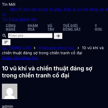
Tin Mới
Bắn 15 mũi tên trong 10 giây: Đây là vũ khí đáng sợ do Gia
blur_on
Tin Công Nghệ VN
CÔNG
KHÁM
VŨ
THẾ GIỚI
Y
NGHỆ
PHÁ
TRỤ
ĐỘNG VẬT
HỌC
search
arrow_forward
sort
home
chevron_right
chevron_right
TRANG CHỦ
Khám phá khoa học
10 vũ khí và
chiến thuật đáng sợ trong chiến tranh cổ đại
Khám phá khoa học
10 vũ khí và chiến thuật đáng sợ
trong chiến tranh cổ đại
admin