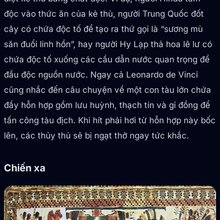
độc vào thức ăn của kẻ thù, người Trung Quốc đốt
cây có chứa độc tố để tạo ra thứ gọi là “sương mù
săn đuổi linh hồn”, hay người Hy Lạp thả hoa lê lư có
chứa độc tố xuống các cầu dẫn nước quan trọng để
đầu độc nguồn nước. Ngay cả Leonardo de Vinci
cũng nhắc đến câu chuyện về một con tàu lớn chứa
đầy hỗn hợp gồm lưu huỳnh, thạch tín và gỉ đồng để
tấn công tàu địch. Khi hít phải hơi từ hỗn hợp này bốc
lên, các thủy thủ sẽ bị ngạt thở ngay tức khắc.
Chiến xa