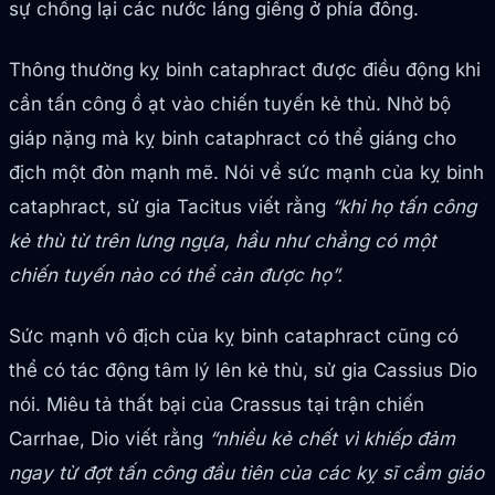
sự chống lại các nước láng giềng ở phía đông.
Thông thường kỵ binh cataphract được điều động khi
cần tấn công ồ ạt vào chiến tuyến kẻ thù. Nhờ bộ
giáp nặng mà kỵ binh cataphract có thể giáng cho
địch một đòn mạnh mẽ. Nói về sức mạnh của kỵ binh
cataphract, sử gia Tacitus viết rằng
“khi họ tấn công
kẻ thù từ trên lưng ngựa, hầu như chẳng có một
chiến tuyến nào có thể cản được họ”.
Sức mạnh vô địch của kỵ binh cataphract cũng có
thể có tác động tâm lý lên kẻ thù, sử gia Cassius Dio
nói. Miêu tả thất bại của Crassus tại trận chiến
Carrhae, Dio viết rằng
“nhiều kẻ chết vì khiếp đảm
ngay từ đợt tấn công đầu tiên của các kỵ sĩ cầm giáo